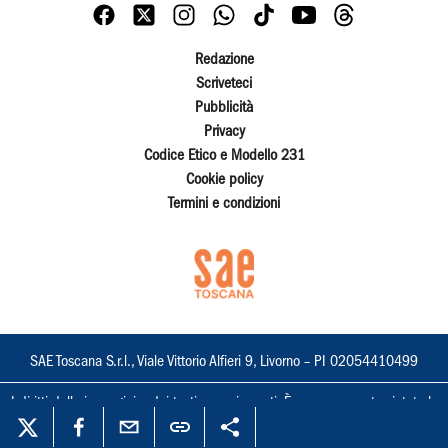
Redazione
Scriveteci
Pubblicità
Privacy
Codice Etico e Modello 231
Cookie policy
Termini e condizioni
SAE Toscana S.r.l., Viale Vittorio Alfieri 9, Livorno – PI 02054410499
I diritti delle immagini e dei testi sono riservati. È espressamente vietata la
loro riproduzione con qualsiasi mezzo e l'adattamento totale o parziale.