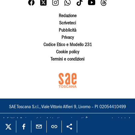
Redazione
Scriveteci
Pubblicità
Privacy
Codice Etico e Modello 231
Cookie policy
Termini e condizioni
SAE Toscana S.r.l., Viale Vittorio Alfieri 9, Livorno – PI 02054410499
I diritti delle immagini e dei testi sono riservati. È espressamente vietata la
loro riproduzione con qualsiasi mezzo e l'adattamento totale o parziale.