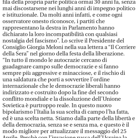
fila della propria parte politica ormai 30 anni fa, senza
mai discostarsene nei lunghi anni di impegno politico
e istituzionale. Da molti anni infatti, e come ogni
osservatore onesto riconosce, i partiti che
rappresentano la destra in Parlamento hanno
dichiarato la loro incompatibilità con qualsiasi
nostalgia del fascismo”. Lo scrive il Presidente del
Consiglio Giorgia Meloni nella sua lettera a “Il Corriere
della Sera” nel giorno della festa della liberazione.
“In tutto il mondo le autocrazie cercano di
guadagnare campo sulle democrazie e si fanno
sempre più aggressive e minacciose, e il rischio di
una saldatura che porti a sovvertire l’ordine
internazionale che le democrazie liberali hanno
indirizzato e costruito dopo la fine del secondo
conflitto mondiale e la dissoluzione dell’Unione
Sovietica è purtroppo reale. In questo nuovo
bipolarismo l’Italia la sua scelta di campo l’ha fatta,
ed è una scelta netta. Stiamo dalla parte della libertà e
della democrazia, senza se e senza ma, e questo è il
modo migliore per attualizzare il messaggio del 25
Aprile. Perchè con l’invasione russa dell’Ucraina la