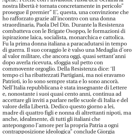
nostra libertà è tornata concretamente in pericolo”
prosegue il premier” E’, questa, una convinzione che
ho rafforzato grazie all’incontro con una donna
straordinaria, Paola Del Din. Durante la Resistenza
combatteva con le Brigate Osoppo, le formazioni di
ispirazione laica, socialista, monarchica e cattolica.
Fu la prima donna italiana a paracadutarsi in tempo
di guerra. Il suo coraggio le è valso una Medaglia d’oro
al valor militare, che ancora oggi, quasi settant’anni
dopo averla ricevuta, sfoggia sul petto con
commovente orgoglio. Della Resistenza dice: ‘Il
tempo ci ha ribattezzati Partigiani, ma noi eravamo
Patrioti, io lo sono sempre stata e lo sono ancorà.
Nell’Italia repubblicana è stata insegnante di Lettere
e, nonostante i suoi quasi cento anni, continua ad
accettare gli inviti a parlare nelle scuole di Italia e del
valore della Libertà. Dedico questo giorno a lei,
madre di quattro figli e nonna di altrettanti nipoti, ma
anche, idealmente, di tutti gli italiani che
antepongono l’amore per la propria Patria a ogni
contrapposizione ideologica” conclude Giorgia