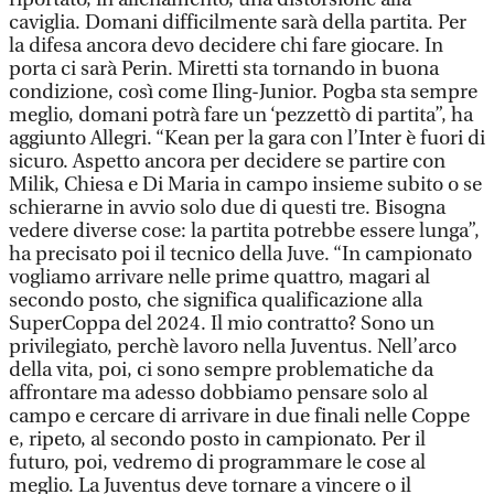
caviglia. Domani difficilmente sarà della partita. Per
la difesa ancora devo decidere chi fare giocare. In
porta ci sarà Perin. Miretti sta tornando in buona
condizione, così come Iling-Junior. Pogba sta sempre
meglio, domani potrà fare un ‘pezzettò di partita”, ha
aggiunto Allegri. “Kean per la gara con l’Inter è fuori di
sicuro. Aspetto ancora per decidere se partire con
Milik, Chiesa e Di Maria in campo insieme subito o se
schierarne in avvio solo due di questi tre. Bisogna
vedere diverse cose: la partita potrebbe essere lunga”,
ha precisato poi il tecnico della Juve. “In campionato
vogliamo arrivare nelle prime quattro, magari al
secondo posto, che significa qualificazione alla
SuperCoppa del 2024. Il mio contratto? Sono un
privilegiato, perchè lavoro nella Juventus. Nell’arco
della vita, poi, ci sono sempre problematiche da
affrontare ma adesso dobbiamo pensare solo al
campo e cercare di arrivare in due finali nelle Coppe
e, ripeto, al secondo posto in campionato. Per il
futuro, poi, vedremo di programmare le cose al
meglio. La Juventus deve tornare a vincere o il