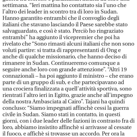
settimana. “Ieri mattina ho contattato sia l’uno che
l’altro dei leader in scontro tra di loro in Sudan.
Hanno garantito entrambi che il convoglio degli
italiani che stavano lasciando il Paese sarebbe stato
salvaguardato, e così è stato. Perciò ho ringraziato
entrambi” ha aggiunto il vicepremier che poi ha
rivelato che “Sono rimasti alcuni italiani che non sono
voluti partire: si tratta di rappresentanti di Ong e
anche di qualche missionario, che hanno deciso di
rimanere in Sudan. Continueremo comunque a
seguire anche loro con grande attenzione”. “Altri 19
connazionali – ha poi aggiunto il ministro – che erano
parte di un gruppo di sub, e che partecipavano ad
una crociera finalizzata a quell’attività sportiva, sono
rientrati l’altro ieri in Egitto, grazie anche all’impegno
della nostra Ambasciata al Cairo”. Tajani ha quindi
concluso: “Siamo impegnati affinchè cessi la guerra
civile in Sudan. Siamo stati in contatto, in questi
giorni, con i due leader delle fazioni in contrasto fra di
loro, abbiamo insistito affinchè si arrivasse al cessate
il fuoco, e affichè si trovasse un accordo. Per ora la