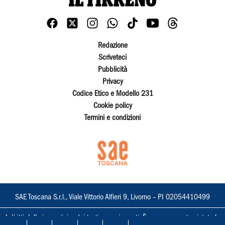
Redazione
Scriveteci
Pubblicità
Privacy
Codice Etico e Modello 231
Cookie policy
Termini e condizioni
SAE Toscana S.r.l., Viale Vittorio Alfieri 9, Livorno – PI 02054410499
I diritti delle immagini e dei testi sono riservati. È espressamente vietata la