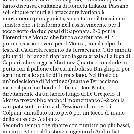
tanto discussa esultanza di Romelu Lukaku. Passano
soli cinque minuti e l’attaccante ivoriano è
nuovamente protagonista, stavolta con il tracciante
sinistro che si trasforma nell’assist vincente per il
tocco sotto da due passi di Saponara. 2-0 per la
Fiorentina e Monza che fatica a carburare. Al 21′
prima occasione vera per il Monza, con il colpo di
testa di Caldirola respinto da Terracciano. Otto minuti
più tardi i brianzoli riaprono la gara grazie alla fuga di
Caprari, che sfugge a Martinez Quarta e conclude in
porta con il pallone che carambola su Biraghi per poi
terminare alle spalle di Terracciano. Nel finale da
un’indecisione di Martinez Quarta e Terracciano
nasce il pari lombardo: lo firma Dani Mota,
direttamente da un lancio lungo di Di Gregorio. Il
Monza troverebbe anche il momentaneo 3-2 con la
zampata sotto misura di Pessina sul corner di
Colpani, annullato tutto però per un tocco di mano
dello stesso ex Atalanta.
Secondo tempo che riparte con ritmi un pò più bassi,
ma un pestone abbastanza ingenuo di Ambrabat