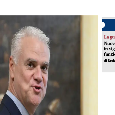
La gu
Nuovo
in vi
funzi
di Red