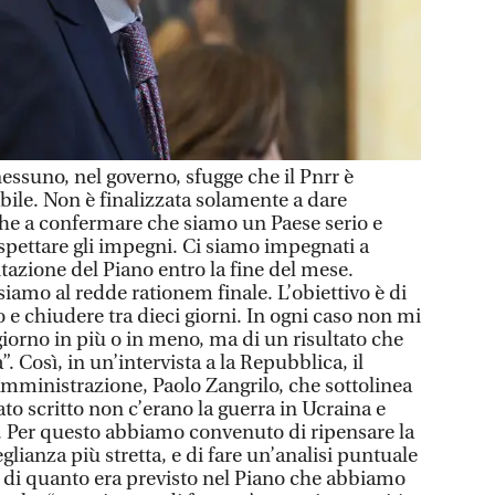
suno, nel governo, sfugge che il Pnrr è
bile. Non è finalizzata solamente a dare
he a confermare che siamo un Paese serio e
spettare gli impegni. Ci siamo impegnati a
itazione del Piano entro la fine del mese.
amo al redde rationem finale. L’obiettivo è di
 e chiudere tra dieci giorni. In ogni caso non mi
iorno in più o in meno, ma di un risultato che
ia”. Così, in un’intervista a la Repubblica, il
amministrazione, Paolo Zangrilo, che sottolinea
to scritto non c’erano la guerra in Ucraina e
ra. Per questo abbiamo convenuto di ripensare la
lianza più stretta, e di fare un’analisi puntuale
ità di quanto era previsto nel Piano che abbiamo