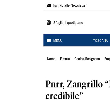
Il
Iscriviti alle Newsletter
Tirreno
Sfoglia il quotidiano
MENU
TOSCANA
Livorno
Firenze
Cecina-Rosignano
Emp
Pnrr, Zangrillo “
credibile”