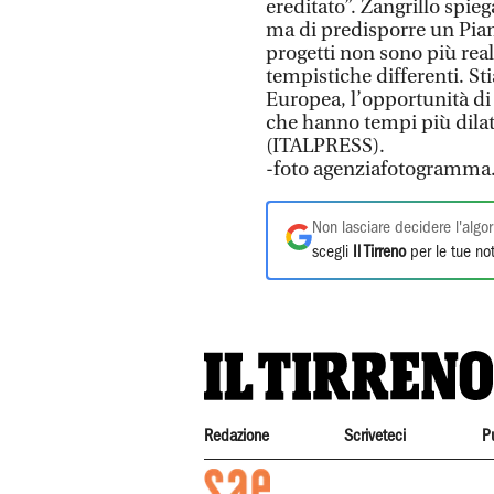
ereditato”. Zangrillo spieg
ma di predisporre un Pian
progetti non sono più real
tempistiche differenti. S
Europea, l’opportunità di 
che hanno tempi più dilata
(ITALPRESS).
-foto agenziafotogramma.
Non lasciare decidere l'algor
scegli
Il Tirreno
per le tue not
Redazione
Scriveteci
P