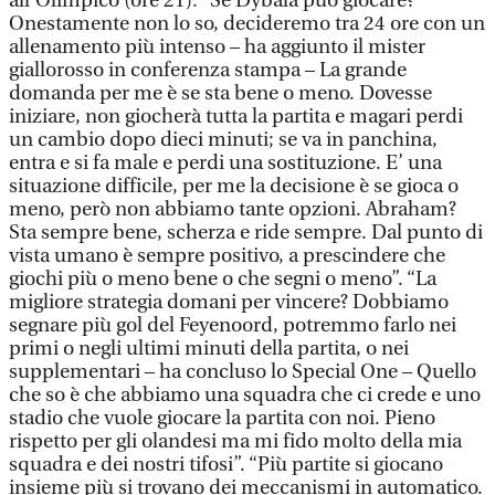
all’Olimpico (ore 21). “Se Dybala può giocare?
Onestamente non lo so, decideremo tra 24 ore con un
allenamento più intenso – ha aggiunto il mister
giallorosso in conferenza stampa – La grande
domanda per me è se sta bene o meno. Dovesse
iniziare, non giocherà tutta la partita e magari perdi
un cambio dopo dieci minuti; se va in panchina,
entra e si fa male e perdi una sostituzione. E’ una
situazione difficile, per me la decisione è se gioca o
meno, però non abbiamo tante opzioni. Abraham?
Sta sempre bene, scherza e ride sempre. Dal punto di
vista umano è sempre positivo, a prescindere che
giochi più o meno bene o che segni o meno”. “La
migliore strategia domani per vincere? Dobbiamo
segnare più gol del Feyenoord, potremmo farlo nei
primi o negli ultimi minuti della partita, o nei
supplementari – ha concluso lo Special One – Quello
che so è che abbiamo una squadra che ci crede e uno
stadio che vuole giocare la partita con noi. Pieno
rispetto per gli olandesi ma mi fido molto della mia
squadra e dei nostri tifosi”. “Più partite si giocano
insieme più si trovano dei meccanismi in automatico.