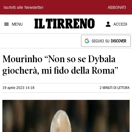
Il
Iscriviti alle Newsletter
ABBONATI
Tirreno
MENU
ACCEDI
SEGUICI SU
DISCOVER
Mourinho “Non so se Dybala
giocherà, mi fido della Roma”
19 aprile 2023 14:18
2 MINUTI DI LETTURA