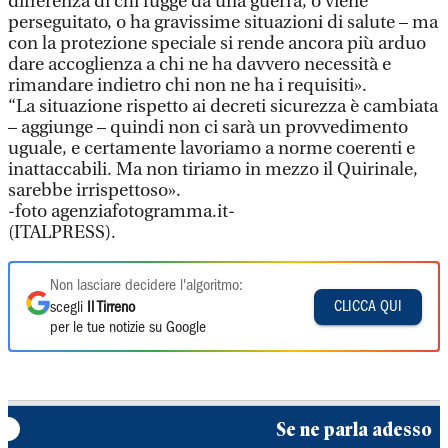
differenza di chi fugge da una guerra, o viene
perseguitato, o ha gravissime situazioni di salute – ma
con la protezione speciale si rende ancora più arduo
dare accoglienza a chi ne ha davvero necessità e
rimandare indietro chi non ne ha i requisiti».
“La situazione rispetto ai decreti sicurezza è cambiata
– aggiunge – quindi non ci sarà un provvedimento
uguale, e certamente lavoriamo a norme coerenti e
inattaccabili. Ma non tiriamo in mezzo il Quirinale,
sarebbe irrispettoso».
-foto agenziafotogramma.it-
(ITALPRESS).
Non lasciare decidere l'algoritmo:
CLICCA QUI
scegli
Il Tirreno
per le tue notizie su Google
Se ne parla adesso