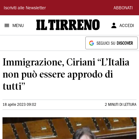
Il
Iscriviti alle Newsletter
ABBONATI
Tirreno
MENU
ACCEDI
SEGUICI SU
DISCOVER
Immigrazione, Ciriani “L’Italia
non può essere approdo di
tutti”
18 aprile 2023 09:02
2 MINUTI DI LETTURA