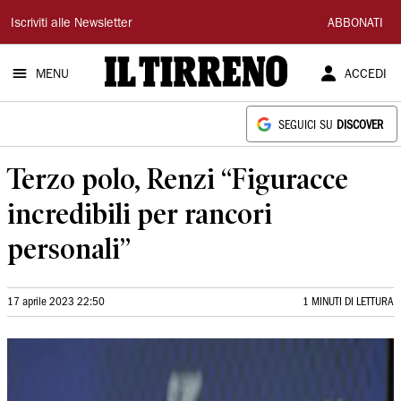
Il
Iscriviti alle Newsletter
ABBONATI
Tirreno
MENU
ACCEDI
SEGUICI SU
DISCOVER
Terzo polo, Renzi “Figuracce
incredibili per rancori
personali”
17 aprile 2023 22:50
1 MINUTI DI LETTURA