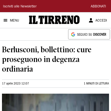
Il
Iscriviti alle Newsletter
ABBONATI
Tirreno
MENU
ACCEDI
SEGUICI SU
DISCOVER
Berlusconi, bollettino: cure
proseguono in degenza
ordinaria
17 aprile 2023 12:07
1 MINUTI DI LETTURA