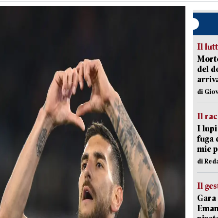
Il lut
Morto
del d
arriv
di Gio
Il ra
I lup
fuga 
mie 
di Red
Il ge
Gara 
Emanu