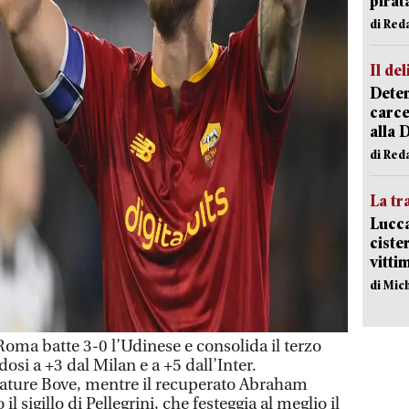
pirat
di Red
Il del
Deten
carce
alla 
di Red
La tr
Lucca
ciste
vitti
di Mic
ma batte 3-0 l’Udinese e consolida il terzo
dosi a +3 dal Milan e a +5 dall’Inter.
cature Bove, mentre il recuperato Abraham
l sigillo di Pellegrini, che festeggia al meglio il