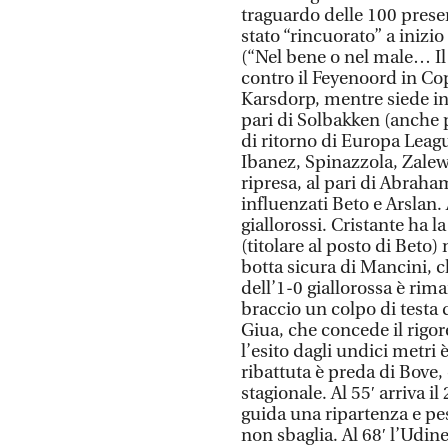
traguardo delle 100 presen
stato “rincuorato” a inizi
(“Nel bene o nel male… Il 
contro il Feyenoord in C
Karsdorp, mentre siede ini
pari di Solbakken (anche p
di ritorno di Europa Leag
Ibanez, Spinazzola, Zalews
ripresa, al pari di Abraham
influenzati Beto e Arslan.
giallorossi. Cristante ha 
(titolare al posto di Beto)
botta sicura di Mancini, c
dell’1-0 giallorossa è rim
braccio un colpo di testa d
Giua, che concede il rigore
l’esito dagli undici metri 
ribattuta è preda di Bove, 
stagionale. Al 55′ arriva il
guida una ripartenza e pesc
non sbaglia. Al 68′ l’Udin