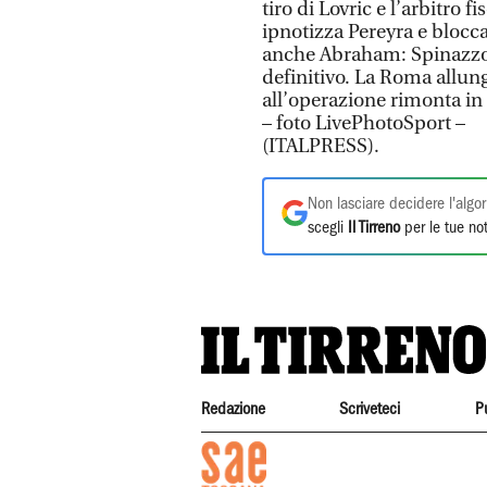
tiro di Lovric e l’arbitro f
ipnotizza Pereyra e blocca 
anche Abraham: Spinazzola 
definitivo. La Roma allun
all’operazione rimonta in
– foto LivePhotoSport –
(ITALPRESS).
Non lasciare decidere l'algor
scegli
Il Tirreno
per le tue not
Redazione
Scriveteci
P