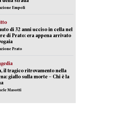
a della strada
azione Empoli
itto
uto di 32 anni ucciso in cella nel
re di Prato: era appena arrivato
Dogaia
azione Prato
agedia
, il tragico ritrovamento nella
rna: giallo sulla morte – Chi è la
ma
hele Masotti