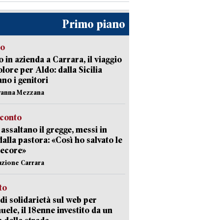
Primo piano
to
 in azienda a Carrara, il viaggio
olore per Aldo: dalla Sicilia
ano i genitori
vanna Mezzana
cconto
i assaltano il gregge, messi in
dalla pastora: «Così ho salvato le
pecore»
azione Carrara
sto
di solidarietà sul web per
ele, il 18enne investito da un