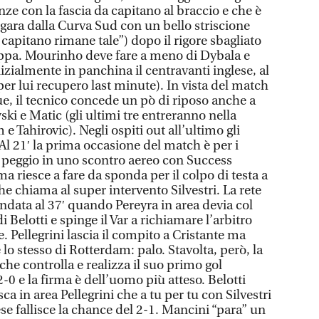
ze con la fascia da capitano al braccio e che è
o gara dalla Curva Sud con un bello striscione
capitano rimane tale”) dopo il rigore sbagliato
oppa. Mourinho deve fare a meno di Dybala e
zialmente in panchina il centravanti inglese, al
er lui recupero last minute). In vista del match
ue, il tecnico concede un pò di riposo anche a
ki e Matic (gli ultimi tre entreranno nella
 e Tahirovic). Negli ospiti out all’ultimo gli
 Al 21′ la prima occasione del match è per i
la peggio in uno scontro aereo con Success
 ma riesce a fare da sponda per il colpo di testa a
he chiama al super intervento Silvestri. La rete
andata al 37′ quando Pereyra in area devia col
i Belotti e spinge il Var a richiamare l’arbitro
. Pellegrini lascia il compito a Cristante ma
è lo stesso di Rotterdam: palo. Stavolta, però, la
che controlla e realizza il suo primo gol
 2-0 e la firma è dell’uomo più atteso. Belotti
a in area Pellegrini che a tu per tu con Silvestri
ese fallisce la chance del 2-1. Mancini “para” un