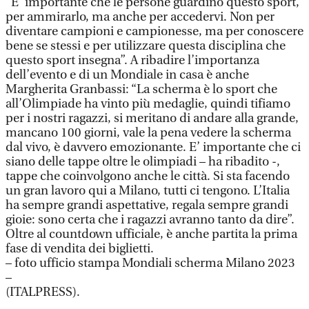
“E’ importante che le persone guardino questo sport,
per ammirarlo, ma anche per accedervi. Non per
diventare campioni e campionesse, ma per conoscere
bene se stessi e per utilizzare questa disciplina che
questo sport insegna”. A ribadire l’importanza
dell’evento e di un Mondiale in casa è anche
Margherita Granbassi: “La scherma è lo sport che
all’Olimpiade ha vinto più medaglie, quindi tifiamo
per i nostri ragazzi, si meritano di andare alla grande,
mancano 100 giorni, vale la pena vedere la scherma
dal vivo, è davvero emozionante. E’ importante che ci
siano delle tappe oltre le olimpiadi – ha ribadito -,
tappe che coinvolgono anche le città. Si sta facendo
un gran lavoro qui a Milano, tutti ci tengono. L’Italia
ha sempre grandi aspettative, regala sempre grandi
gioie: sono certa che i ragazzi avranno tanto da dire”.
Oltre al countdown ufficiale, è anche partita la prima
fase di vendita dei biglietti.
– foto ufficio stampa Mondiali scherma Milano 2023
–
(ITALPRESS).