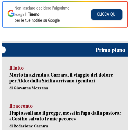
Non lasciare decidere l'algoritmo:
CLICCA QUI
scegli
Il Tirreno
per le tue notizie su Google
Primo piano
Il lutto
Morto in azienda a Carrara, il viaggio del dolore
per Aldo: dalla Sicilia arrivano i genitori
di Giovanna Mezzana
Il racconto
I lupi assaltano il gregge, messi in fuga dalla pastora:
«Così ho salvato le mie pecore»
di Redazione Carrara