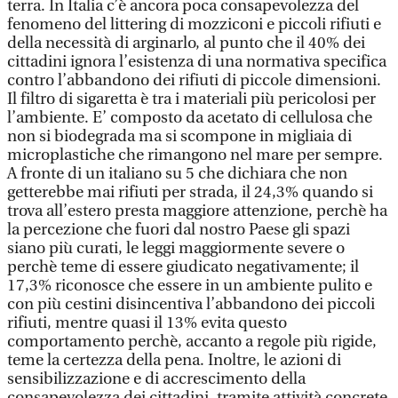
terra. In Italia c’è ancora poca consapevolezza del
fenomeno del littering di mozziconi e piccoli rifiuti e
della necessità di arginarlo, al punto che il 40% dei
cittadini ignora l’esistenza di una normativa specifica
contro l’abbandono dei rifiuti di piccole dimensioni.
Il filtro di sigaretta è tra i materiali più pericolosi per
l’ambiente. E’ composto da acetato di cellulosa che
non si biodegrada ma si scompone in migliaia di
microplastiche che rimangono nel mare per sempre.
A fronte di un italiano su 5 che dichiara che non
getterebbe mai rifiuti per strada, il 24,3% quando si
trova all’estero presta maggiore attenzione, perchè ha
la percezione che fuori dal nostro Paese gli spazi
siano più curati, le leggi maggiormente severe o
perchè teme di essere giudicato negativamente; il
17,3% riconosce che essere in un ambiente pulito e
con più cestini disincentiva l’abbandono dei piccoli
rifiuti, mentre quasi il 13% evita questo
comportamento perchè, accanto a regole più rigide,
teme la certezza della pena. Inoltre, le azioni di
sensibilizzazione e di accrescimento della
consapevolezza dei cittadini, tramite attività concrete