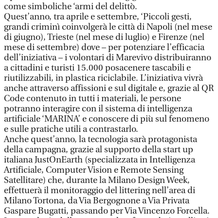
come simboliche ‘armi del delittò.
Quest’anno, tra aprile e settembre, ‘Piccoli gesti,
grandi criminì coinvolgerà le città di Napoli (nel mese
di giugno), Trieste (nel mese di luglio) e Firenze (nel
mese di settembre) dove – per potenziare l’efficacia
dell’iniziativa – i volontari di Marevivo distribuiranno
a cittadini e turisti 15.000 posacenere tascabili e
riutilizzabili, in plastica riciclabile. L’iniziativa vivrà
anche attraverso affissioni e sul digitale e, grazie al QR
Code contenuto in tutti i materiali, le persone
potranno interagire con il sistema di intelligenza
artificiale ‘MARINA’ e conoscere di più sul fenomeno
e sulle pratiche utili a contrastarlo.
Anche quest’anno, la tecnologia sarà protagonista
della campagna, grazie al supporto della start up
italiana JustOnEarth (specializzata in Intelligenza
Artificiale, Computer Vision e Remote Sensing
Satellitare) che, durante la Milano Design Week,
effettuerà il monitoraggio del littering nell’area di
Milano Tortona, da Via Bergognone a Via Privata
Gaspare Bugatti, passando per Via Vincenzo Forcella.