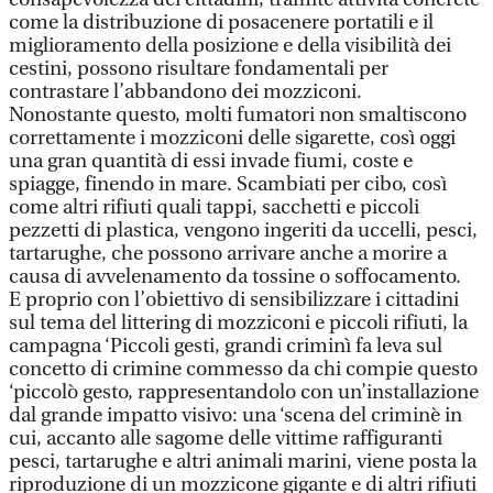
come la distribuzione di posacenere portatili e il
miglioramento della posizione e della visibilità dei
cestini, possono risultare fondamentali per
contrastare l’abbandono dei mozziconi.
Nonostante questo, molti fumatori non smaltiscono
correttamente i mozziconi delle sigarette, così oggi
una gran quantità di essi invade fiumi, coste e
spiagge, finendo in mare. Scambiati per cibo, così
come altri rifiuti quali tappi, sacchetti e piccoli
pezzetti di plastica, vengono ingeriti da uccelli, pesci,
tartarughe, che possono arrivare anche a morire a
causa di avvelenamento da tossine o soffocamento.
E proprio con l’obiettivo di sensibilizzare i cittadini
sul tema del littering di mozziconi e piccoli rifiuti, la
campagna ‘Piccoli gesti, grandi criminì fa leva sul
concetto di crimine commesso da chi compie questo
‘piccolò gesto, rappresentandolo con un’installazione
dal grande impatto visivo: una ‘scena del criminè in
cui, accanto alle sagome delle vittime raffiguranti
pesci, tartarughe e altri animali marini, viene posta la
riproduzione di un mozzicone gigante e di altri rifiuti