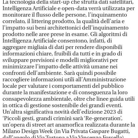
La tecnologia della start-up che sfrutta dati satellitari,
Intelligenza Artificiale e open-data verrà utilizzata per
monitorare il flusso delle persone, l’inquinamento
correlato, il littering prodotto, la qualità dell’aria e
l’impatto sui beni architettonici dell’inquinamento
prodotto nelle aree prese in esame. Gli algoritmi di
Intelligenza Artificiale consentono, infatti, di
aggregare migliaia di dati per rendere disponibili
informazioni chiare, fruibili da tutti e in grado di
sviluppare previsioni e modelli migliorativi per
minimizzare l’impatto delle attività umane nei
confronti dell’ambiente. Sarà quindi possibile
raccogliere informazioni utili all’Amministrazione
locale per valutare i comportamenti del pubblico
durante la manifestazione e di conseguenza la loro
consapevolezza ambientale, oltre che linee guida utili
in ottica di gestione sostenibile dei grandi eventi.
Un’altra significativa novità dell’edizione 2023 di
‘Piccoli gesti, grandi criminì sarà ‘Re-generation’,
un’opera di street art anamorfica realizzata durante la
Milano Design Week (in Via Privata Gaspare Bugatti,
dall’angolo di Via Tortona a Via Vincenzo Forcella)