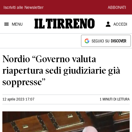
Il
Iscriviti alle Newsletter
ABBONATI
Tirreno
MENU
ACCEDI
SEGUICI SU
DISCOVER
Nordio “Governo valuta
riapertura sedi giudiziarie già
soppresse”
12 aprile 2023 17:07
1 MINUTI DI LETTURA