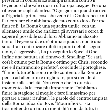
presenta in conferenza stampa la sfida contro il
Feyenoord che vale i quarti d’Europa League. Poi una
riflessione sugli olandesi: “Ogni giorno quando arrivo
a Trigoria la prima cosa che vedo è la Conference e mi
fa ricordare che abbiamo giocato contro loro. Per me
finisce lì. La Roma è una squadra umile, con un
allenatore umile che analizza gli avversari e cerca di
sapere il possibile su di loro. Abbiamo analizzato
tanto il Feyenoord, è un’ottima squadra; non è una
squadra in cui trovare difetti o punti deboli, segna
tanto, è aggressiva”, ha proseguito lo Special One.
Infine una battuta sul rinnovo di Smalling: “Se sarà
così è ottimo per la Roma e ottimo per Chris, secondo
me è il matrimonio perfetto”, conclude il portoghese.
“Il mio futuro? Io sono molto contento alla Roma e
penso ad allenarmi e migliorare, poi si deciderà
insieme alla società. Non credo che in questo
momento sia la cosa più importante. Dobbiamo
finire la stagione al meglio e fare il massimo per
portare a casa i risultati”, le parole del centrocampista
della Roma Edoardo Bove. “Mourinho? Ci sta
trasmettendo un tipo di mentalità non da tutti, ti