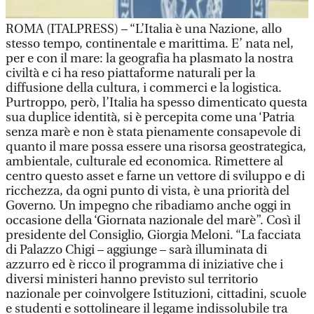
ROMA (ITALPRESS) – “L’Italia è una Nazione, allo
stesso tempo, continentale e marittima. E’ nata nel,
per e con il mare: la geografia ha plasmato la nostra
civiltà e ci ha reso piattaforme naturali per la
diffusione della cultura, i commerci e la logistica.
Purtroppo, però, l’Italia ha spesso dimenticato questa
sua duplice identità, si è percepita come una ‘Patria
senza marè e non è stata pienamente consapevole di
quanto il mare possa essere una risorsa geostrategica,
ambientale, culturale ed economica. Rimettere al
centro questo asset e farne un vettore di sviluppo e di
ricchezza, da ogni punto di vista, è una priorità del
Governo. Un impegno che ribadiamo anche oggi in
occasione della ‘Giornata nazionale del marè”. Così il
presidente del Consiglio, Giorgia Meloni. “La facciata
di Palazzo Chigi – aggiunge – sarà illuminata di
azzurro ed è ricco il programma di iniziative che i
diversi ministeri hanno previsto sul territorio
nazionale per coinvolgere Istituzioni, cittadini, scuole
e studenti e sottolineare il legame indissolubile tra