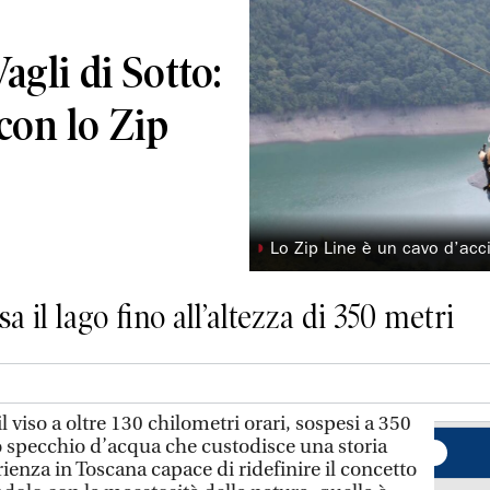
agli di Sotto:
con lo Zip
◗
Lo Zip Line è un cavo d’acci
a il lago fino all’altezza di 350 metri
il viso a oltre 130 chilometri orari, sospesi a 350
o specchio d’acqua che custodisce una storia
rienza in Toscana capace di ridefinire il concetto