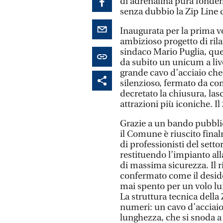
di adrenalina pura fonden
senza dubbio la Zip Line d
Inaugurata per la prima v
ambizioso progetto di rila
sindaco Mario Puglia, ques
da subito un unicum a live
grande cavo d’acciaio che 
silenzioso, fermato da co
decretato la chiusura, lasc
attrazioni più iconiche. Il
Grazie a un bando pubbli
il Comune è riuscito fina
di professionisti del setto
restituendo l’impianto alla
di massima sicurezza. Il r
confermato come il deside
mai spento per un volo lun
La struttura tecnica della Z
numeri: un cavo d’acciaio
lunghezza, che si snoda a 