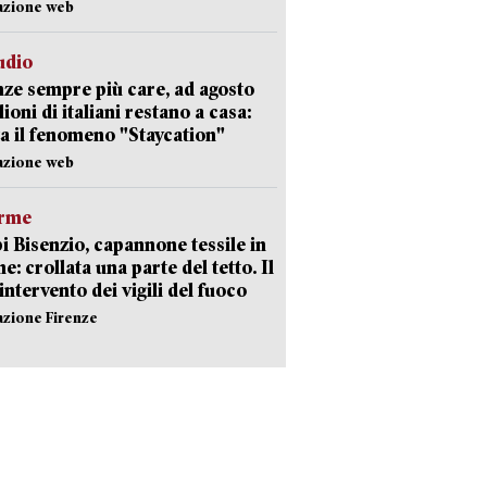
azione web
udio
ze sempre più care, ad agosto
lioni di italiani restano a casa:
a il fenomeno "Staycation"
azione web
arme
 Bisenzio, capannone tessile in
e: crollata una parte del tetto. Il
intervento dei vigili del fuoco
azione Firenze