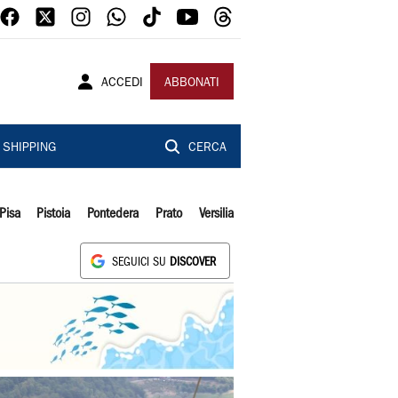
ACCEDI
ABBONATI
SHIPPING
CERCA
Pisa
Pistoia
Pontedera
Prato
Versilia
SEGUICI SU
DISCOVER