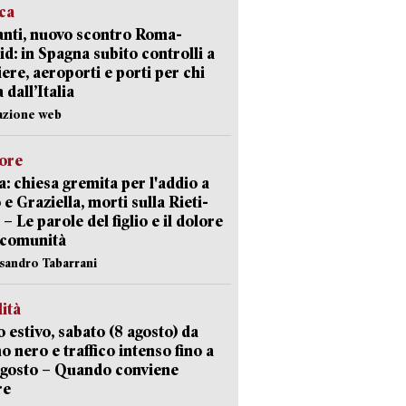
ica
nti, nuovo scontro Roma-
d: in Spagna subito controlli a
iere, aeroporti e porti per chi
 dall’Italia
azione web
lore
: chiesa gremita per l'addio a
 e Graziella, morti sulla Rieti-
 – Le parole del figlio e il dolore
 comunità
ssandro Tabarrani
lità
 estivo, sabato (8 agosto) da
no nero e traffico intenso fino a
agosto – Quando conviene
re