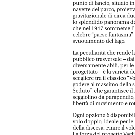
punto di lancio, situato in
navette del parco, proietta
gravitazionale di circa due
lo splendido panorama del l
che nel 1947 sommerse l’a
celebre “paese fantasma” 
svuotamento del lago.
La peculiarità che rende l
pubblico trasversale – dai 
diversamente abili, per le
progettato – è la varietà d
scegliere tra il classico “
godere al massimo della se
Seduto”, che garantisce i
seggiolino da parapendio, e
libertà di movimento e rot
Ogni opzione è disponibile
volo doppio, ideale per l
della discesa. Finire il vol
La forza del progetto Vagli