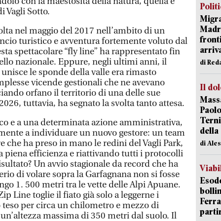
dolo con la maestosità della natura, quella è
Polit
i Vagli Sotto.
Migra
Madri
olta nel maggio del 2017 nell’ambito di un
front
ncio turistico e avventura fortemente voluto dal
arriva
ta spettacolare “fly line” ha rappresentato fin
llo nazionale. Eppure, negli ultimi anni, il
di Red
unisce le sponde della valle era rimasto
mplesse vicende gestionali che ne avevano
Il do
iando orfano il territorio di una delle sue
Massa
 2026, tuttavia, ha segnato la svolta tanto attesa.
Paolo
Terni
co e a una determinata azione amministrativa,
della
lmente a individuare un nuovo gestore: un team
re che ha preso in mano le redini del Vagli Park,
di Ale
 piena efficienza e riattivando tutti i protocolli
isultato? Un avvio stagionale da record che ha
Viabi
rio di volare sopra la Garfagnana non si fosse
Esodo
go 1. 500 metri tra le vette delle Alpi Apuane.
bolli
ip Line toglie il fiato già solo a leggerne i
Ferr
 teso per circa un chilometro e mezzo di
parti
un’altezza massima di 350 metri dal suolo. Il