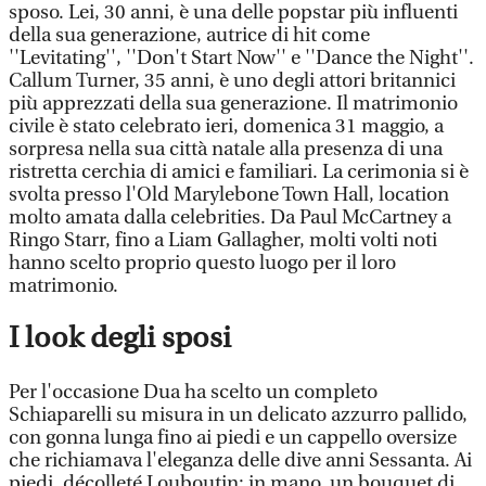
sposo. Lei, 30 anni, è una delle popstar più influenti
della sua generazione, autrice di hit come
''Levitating'', ''Don't Start Now'' e ''Dance the Night''.
Callum Turner, 35 anni, è uno degli attori britannici
più apprezzati della sua generazione. Il matrimonio
civile è stato celebrato ieri, domenica 31 maggio, a
sorpresa nella sua città natale alla presenza di una
ristretta cerchia di amici e familiari. La cerimonia si è
svolta presso l'Old Marylebone Town Hall, location
molto amata dalla celebrities. Da Paul McCartney a
Ringo Starr, fino a Liam Gallagher, molti volti noti
hanno scelto proprio questo luogo per il loro
matrimonio.
I look degli sposi
Per l'occasione Dua ha scelto un completo
Schiaparelli su misura in un delicato azzurro pallido,
con gonna lunga fino ai piedi e un cappello oversize
che richiamava l'eleganza delle dive anni Sessanta. Ai
piedi, décolleté Louboutin; in mano, un bouquet di