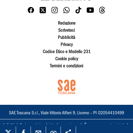
Redazione
Scriveteci
Pubblicità
Privacy
Codice Etico e Modello 231
Cookie policy
Termini e condizioni
SAE Toscana S.r.l., Viale Vittorio Alfieri 9, Livorno – PI 02054410499
I diritti delle immagini e dei testi sono riservati. È espressamente vietata la
loro riproduzione con qualsiasi mezzo e l'adattamento totale o parziale.