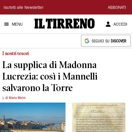
Il
Iscriviti alle Newsletter
ABBONATI
Tirreno
MENU
ACCEDI
SEGUICI SU
DISCOVER
I nostri tesori
La supplica di Madonna
Lucrezia: così i Mannelli
salvarono la Torre
di Maria Meini