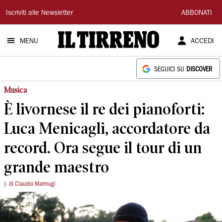
Il
Iscriviti alle Newsletter
ABBONATI
Tirreno
MENU
ACCEDI
SEGUICI SU
DISCOVER
Musica
È livornese il re dei pianoforti:
Luca Menicagli, accordatore da
record. Ora segue il tour di un
grande maestro
di Claudio Marmugi