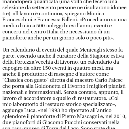
manodopera qualificata (una volta che fecero una
selezione da settecento persone ne risultarono idonee
tre). «Il lavoro è continuo», spiegano Monica
Franceschini e Francesca Falleni. «Procediamo su una
media di circa 500 noleggi brevi l’anno, eventi e
concerti nel centro Italia che necessitano di un
pianoforte anche per un giorno solo o poco più».
Un calendario di eventi del quale Menicagli stesso fa
parte, essendo anche il curatore della Stagione estiva
della Fortezza Vecchia di Livorno, un calendario da
capogiro da oltre 150 eventi in quattro mesi, ma
anche il produttore di rassegne d’autore come
“Classica con gusto” diretta dal maestro Carlo Palese
che porta alla Goldonetta di Livorno i migliori pianisti
nazionali e internazionali. Senza contare, appunto, il
lavoro di accordatore e quello di restauratore. «Col
mio laboratorio di restauro storico specializzato»,
aggiunge Luca, «nel 1993 ho riportato all’antico
splendore il pianoforte di Pietro Mascagni e, nel 2010,
due pianoforti di Giacomo Puccini conservati nella
sua casa-museo di Torre del Lago. Sono state due