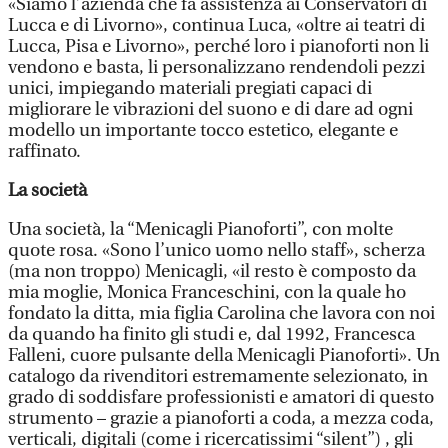
«Siamo l’azienda che fa assistenza ai Conservatori di
Lucca e di Livorno», continua Luca, «oltre ai teatri di
Lucca, Pisa e Livorno», perché loro i pianoforti non li
vendono e basta, li personalizzano rendendoli pezzi
unici, impiegando materiali pregiati capaci di
migliorare le vibrazioni del suono e di dare ad ogni
modello un importante tocco estetico, elegante e
raffinato.
La società
Una società, la “Menicagli Pianoforti”, con molte
quote rosa. «Sono l’unico uomo nello staff», scherza
(ma non troppo) Menicagli, «il resto è composto da
mia moglie, Monica Franceschini, con la quale ho
fondato la ditta, mia figlia Carolina che lavora con noi
da quando ha finito gli studi e, dal 1992, Francesca
Falleni, cuore pulsante della Menicagli Pianoforti». Un
catalogo da rivenditori estremamente selezionato, in
grado di soddisfare professionisti e amatori di questo
strumento – grazie a pianoforti a coda, a mezza coda,
verticali, digitali (come i ricercatissimi “silent”) , gli