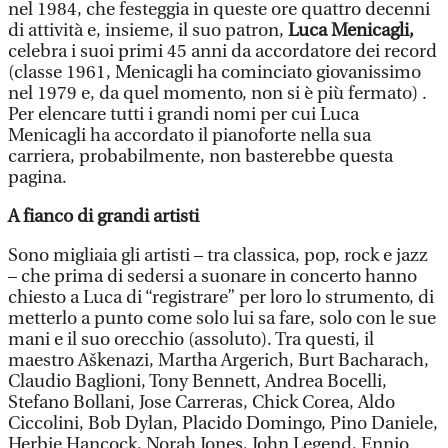
nel 1984, che festeggia in queste ore quattro decenni
di attività e, insieme, il suo patron,
Luca Menicagli,
celebra i suoi primi 45 anni da accordatore dei record
(classe 1961, Menicagli ha cominciato giovanissimo
nel 1979 e, da quel momento, non si è più fermato) .
Per elencare tutti i grandi nomi per cui Luca
Menicagli ha accordato il pianoforte nella sua
carriera, probabilmente, non basterebbe questa
pagina.
A fianco di grandi artisti
Sono migliaia gli artisti – tra classica, pop, rock e jazz
– che prima di sedersi a suonare in concerto hanno
chiesto a Luca di “registrare” per loro lo strumento, di
metterlo a punto come solo lui sa fare, solo con le sue
mani e il suo orecchio (assoluto). Tra questi, il
maestro Aškenazi, Martha Argerich, Burt Bacharach,
Claudio Baglioni, Tony Bennett, Andrea Bocelli,
Stefano Bollani, Jose Carreras, Chick Corea, Aldo
Ciccolini, Bob Dylan, Placido Domingo, Pino Daniele,
Herbie Hancock, Norah Jones, John Legend, Ennio