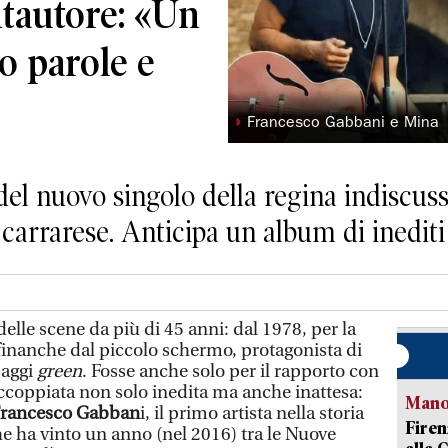
ntautore: «Un
to parole e
◗
Francesco Gabbani e Mina
o del nuovo singolo della regina indiscuss
carrarese. Anticipa un album di inediti i
delle scene da più di 45 anni: dal 1978, per la
 finanche dal piccolo schermo, protagonista di
aggi
green
. Fosse anche solo per il rapporto con
accoppiata non solo inedita ma anche inattesa:
Manov
rancesco Gabban
i, il primo artista nella storia
Firen
he ha vinto un anno (nel 2016) tra le Nuove