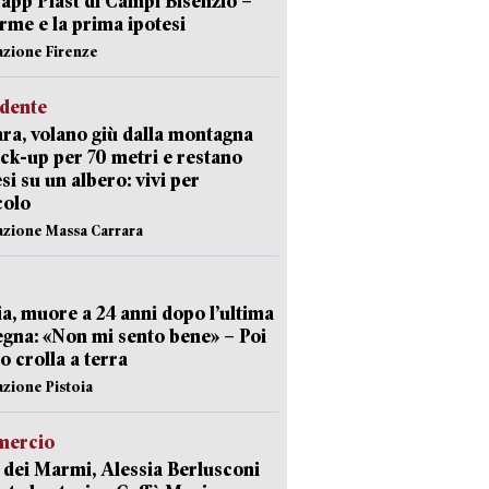
Capp Plast di Campi Bisenzio –
arme e la prima ipotesi
azione Firenze
idente
ra, volano giù dalla montagna
ick-up per 70 metri e restano
si su un albero: vivi per
colo
azione Massa Carrara
ia, muore a 24 anni dopo l’ultima
gna: «Non mi sento bene» – Poi
 crolla a terra
azione Pistoia
ercio
 dei Marmi, Alessia Berlusconi