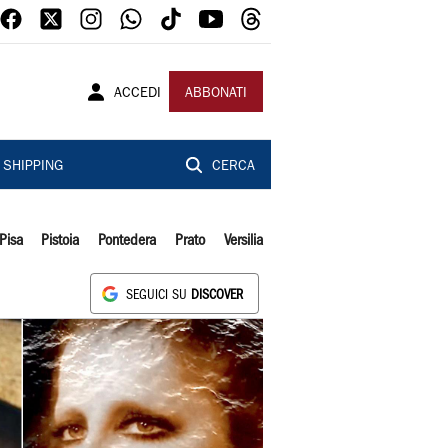
ACCEDI
ABBONATI
SHIPPING
CERCA
Pisa
Pistoia
Pontedera
Prato
Versilia
SEGUICI SU
DISCOVER