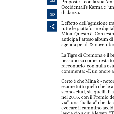
Proposte – con la sua Am
Occidentali’s Karma e “un
di danza.
L’effetto dell’agnizione tra
tutte le piattaforme digital
Mina. Questo è. Con testo
anticipa l’atteso album di i
agenda per il 22 novembr
La Tigre di Cremona e il b
nessuno sa come, resta top
raccontarlo, con nulla os
commenta: «È un onore ave
Certo è che Mina è - notor
esame tutti quelli che le ar
sconosciuti, sia quelli di
nel 2016, con il Premio de
via”, una “ballata” che da
evocare il cammino accid
lascia ciò a cui è legato. 