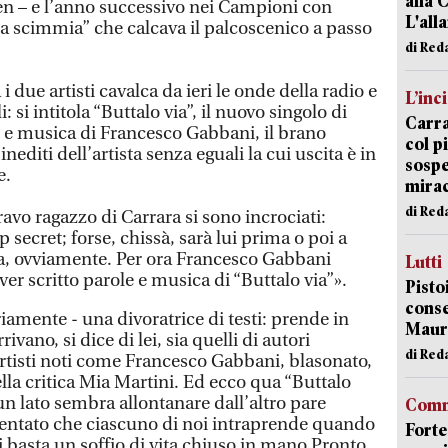
alla 
en – e l’anno successivo nei Campioni con
L'all
a scimmia” che calcava il palcoscenico a passo
di Red
 i due artisti cavalca da ieri le onde della radio e
L’inc
i: si intitola “Buttalo via”, il nuovo singolo di
Carra
 e musica di Francesco Gabbani, il brano
col p
nediti dell’artista senza eguali la cui uscita è in
sospe
e.
mira
di Red
ravo ragazzo di Carrara si sono incrociati:
 secret; forse, chissà, sarà lui prima o poi a
ta, ovviamente. Per ora Francesco Gabbani
Lutti
r scritto parole e musica di “Buttalo via”».
Pisto
conse
iamente - una divoratrice di testi: prende in
Mauro
rivano, si dice di lei, sia quelli di autori
di Red
 artisti noti come Francesco Gabbani, blasonato,
lla critica Mia Martini. Ed ecco qua “Buttalo
 un lato sembra allontanare dall’altro pare
Comm
entato che ciascuno di noi intraprende quando
Forte
“Ti basta un soffio di vita chiuso in mano Pronto