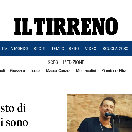
ITALIA MONDO
SPORT
TEMPO LIBERO
VIDEO
SCUOLA 2030
SCEGLI L'EDIZIONE
oli
Grosseto
Lucca
Massa-Carrara
Montecatini
Piombino-Elba
sto di
i sono