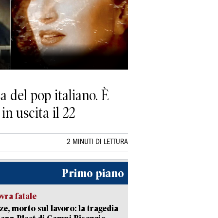
a del pop italiano. È
n uscita il 22
2 MINUTI DI LETTURA
Primo piano
ra fatale
ze, morto sul lavoro: la tragedia