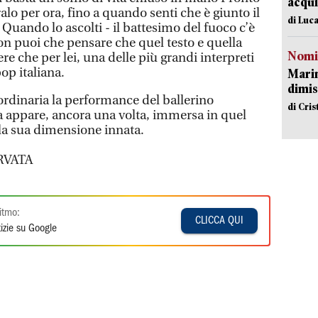
acqui
alo per ora, fino a quando senti che è giunto il
di Luca
Quando lo ascolti - il battesimo del fuoco c’è
on puoi che pensare che quel testo e quella
Nomi
 che per lei, una delle più grandi interpreti
op italiana.
Mari
dimis
ordinaria la performance del ballerino
di Cri
appare, ancora una volta, immersa in quel
la sua dimensione innata.
RVATA
itmo:
CLICCA QUI
izie su Google