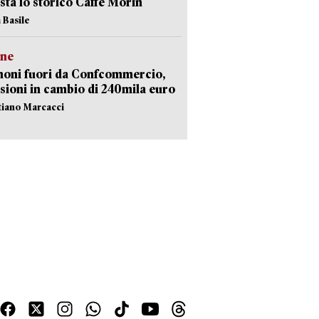
sta lo storico Caffè Morin
 Basile
ne
noni fuori da Confcommercio,
sioni in cambio di 240mila euro
stiano Marcacci