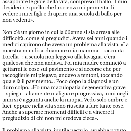
assaporare le gioie della vita, compreso il ballo. Il mio
desiderio è quello che la scienza mi permetta di
vedere i miei figli e di aprire una scuola di ballo per
non vedenti».
Non c’è un giorno in cui la 66enne si sia arresa alle
difficoltà, come ai pregiudizi. Aveva sei anni quando i
medici capirono che aveva un problema alla vista. «La
maestra mandò a chiamare mia mamma – racconta
Lorella –: a scuola non leggevo alla lavagna, c’era
qualcosa che non andava. Poi mia madre cominciò a
gettarmi le cose sul pavimento e si accorse che per
raccoglierle mi piegavo, andavo a tentoni, toccando
qua e là il pavimento». Poco dopo la diagnosi e un
duro colpo. «Ho una maculopatia degenerativa grave
– spiega – altamente maligna e progressiva, a cui negli
anni si è aggiunta anche la miopia. Vedo solo ombre e
luci, eppure nella vita sono riuscita a fare tante cose.
Anche a superare momenti difficili e a vincere il
pregiudizio di chi non mi credeva cieca».
Il problema alla vista, inutile negarlo, avrebbe potuto