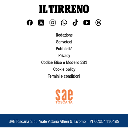
Redazione
Scriveteci
Pubblicità
Privacy
Codice Etico e Modello 231
Cookie policy
Termini e condizioni
SAE Toscana S.r.l., Viale Vittorio Alfieri 9, Livorno – PI 02054410499