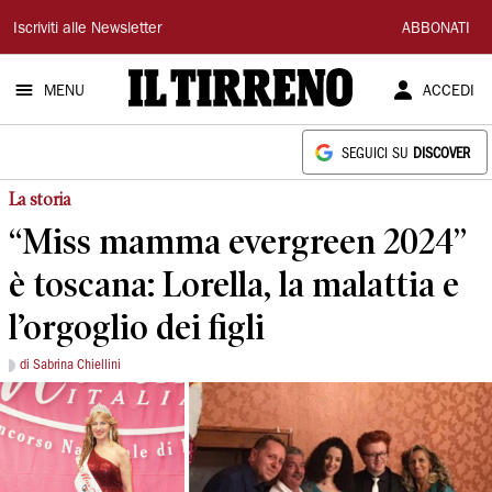
Il
Iscriviti alle Newsletter
ABBONATI
Tirreno
MENU
ACCEDI
SEGUICI SU
DISCOVER
La storia
“Miss mamma evergreen 2024”
è toscana: Lorella, la malattia e
l’orgoglio dei figli
di Sabrina Chiellini