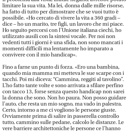
limitare la sua vita. Ma lei, donna dalle mille risorse,
ha fatto di tutto per dimostrare che se vuoi tutto è
possibile. «Ho cercato di vivere la vita a 360 gradi –
dice – ho un marito, tre figli, un lavoro che mi piace.
Ho seguito percorsi con l’Unione italiana ciechi, ho
utilizzato ausili con la sintesi vocale. Per noi non
vedenti tutti i giorni è una sfida, non sono mancati i
momenti difficili ma lentamente ho imparato a
convivere con il mio handicap».
Fino a farne un punto di forza. «Ero una bambina,
quando mia mamma mi metteva le sue scarpe con i
tacchi. Poi mi diceva: “Cammina, reggiti al tavolino”.
L’ho fatto tante volte e sono arrivata a sfilare perfino
con tacco 13, forse senza questo handicap non sarei
la donna che sono. Non ho paura. Non posso guidare
l’auto, che resta un mio sogno, ma vado in palestra.
Certo, intorno a me ci vogliono le persone giuste.
Ovviamente prima di salire in passerella controllo
tutto, cammino sulle pedane, calcolo le distanze. Le
vere barriere architettoniche le persone ce l’hanno