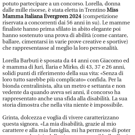
potuto partecipare a un concorso. Lorella, donna
dalle mille risorse, è stata eletta in Trentino
Miss
Mamma Italiana Evergreen 2024
(competizione
riservata a concorrenti dai 56 anni in su). Le mamme
finaliste hanno prima sfilato in abito elegante poi
hanno sostenuto una prova di abilità (come cantare,
ballare, cimentarsi in varie prove creative e sportive)
che rappresentasse al meglio la loro personalità.
Lorella Barbuti è sposata da 44 anni con Giacomo ed
è mamma di Juri, Ilaria e Mirko, di 43, 37 e 26 anni,
solidi punti di riferimento della sua vita: «Senza di
loro tutto sarebbe più complicato» confida. Per la
bionda centralinista, alta un metro e settanta e non
vedente da quando aveva sei anni, il concorso ha
rappresentato anche una sfida alla disabilità. La sua
storia dimostra che nella vita niente è impossibile.
Grinta, dolcezza e voglia di vivere caratterizzano
questa signora. «La mia disabilità, grazie al mio
carattere e alla mia famiglia, mi ha permesso di poter