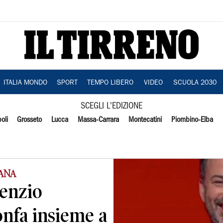
ITALIA MONDO
SPORT
TEMPO LIBERO
VIDEO
SCUOLA 2030
SCEGLI L'EDIZIONE
oli
Grosseto
Lucca
Massa-Carrara
Montecatini
Piombino-Elba
CANA
lenzio
nfa insieme a