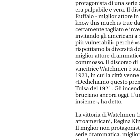
protagonista di una serie 
era palpabile e vera. Il d
Ruffalo - miglior attore in
know this much is true dal
certamente tagliato e inv
invitando gli americani a 
più vulnerabili» perché «
rispettiamo la diversità de
miglior attore drammatic
commosso. Il discorso di 
vincitrice Watchmen è stat
1921, in cui la città venne
«Dedichiamo questo premio
Tulsa del 1921. Gli incend
bruciano ancora oggi. L’u
insieme», ha detto.
La vittoria di Watchmen (
afroamericani, Regina Ki
II miglior non protagonis
serie drammatica, miglior r