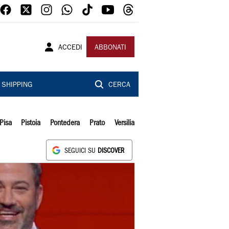
ACCEDI
ABBONATI
SHIPPING
CERCA
Pisa
Pistoia
Pontedera
Prato
Versilia
SEGUICI SU
DISCOVER