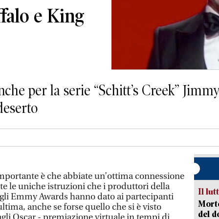
falo e King
nche per la serie “Schitt’s Creek” Jim
deserto
’importante è che abbiate un’ottima connessione
te le uniche istruzioni che i produttori della
Il lut
gli Emmy Awards hanno dato ai partecipanti
Morto
’ultima, anche se forse quello che si è visto
del d
gli Oscar - premiazione virtuale in tempi di