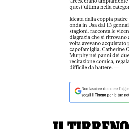
Creek erano ampiamente pr
quest’ultima nella categor
Ideata dalla coppia padre 
onda in Usa dal 13 gennaio
stagioni, racconta le vice
disgrazia che si ritrovano
volta avevano acquistato 
capofamiglia, Catherine O
Murphy nei panni dei due 
recitazione comica, regal
difficile da battere. —
Non lasciare decidere l'algor
scegli
Il Tirreno
per le tue not