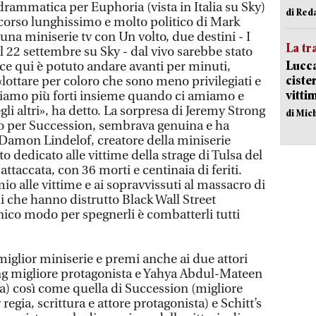
drammatica per Euphoria (vista in Italia su Sky)
di Red
iscorso lunghissimo e molto politico di Mark
 una miniserie tv con Un volto, due destini - I
La tr
 22 settembre su Sky - dal vivo sarebbe stato
Lucca
ece qui è potuto andare avanti per minuti,
ciste
«lottare per coloro che sono meno privilegiati e
vitti
siamo più forti insieme quando ci amiamo e
gli altri», ha detto. La sorpresa di Jeremy Strong
di Mic
o per Succession, sembrava genuina e ha
Damon Lindelof, creatore della miniserie
o dedicato alle vittime della strage di Tulsa del
 attaccata, con 36 morti e centinaia di feriti.
 alle vittime e ai sopravvissuti al massacro di
i che hanno distrutto Black Wall Street
nico modo per spegnerli è combatterli tutti
miglior miniserie e premi anche ai due attori
ng migliore protagonista e Yahya Abdul-Mateen
ta) così come quella di Succession (migliore
egia, scrittura e attore protagonista) e Schitt’s