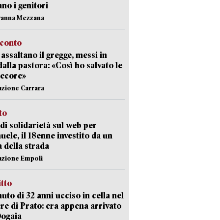
ano i genitori
vanna Mezzana
cconto
i assaltano il gregge, messi in
dalla pastora: «Così ho salvato le
pecore»
azione Carrara
sto
di solidarietà sul web per
ele, il 18enne investito da un
a della strada
azione Empoli
itto
uto di 32 anni ucciso in cella nel
re di Prato: era appena arrivato
Dogaia