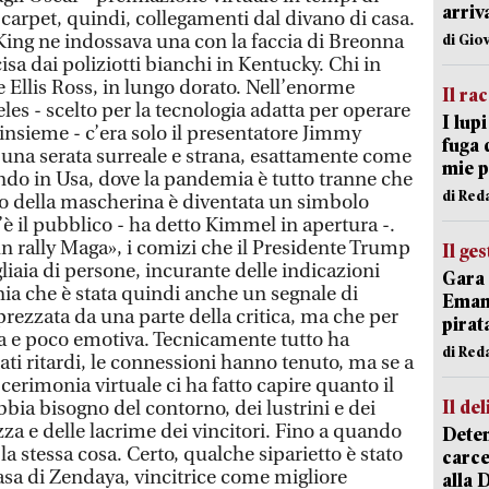
arriv
carpet, quindi, collegamenti dal divano di casa.
 King ne indossava una con la faccia di Breonna
di Gio
isa dai poliziotti bianchi in Kentucky. Chi in
 Ellis Ross, in lungo dorato. Nell’enorme
Il ra
les - scelto per la tecnologia adatta per operare
I lup
insieme - c’era solo il presentatore Jimmy
fuga 
una serata surreale e strana, esattamente come
mie 
endo in Usa, dove la pandemia è tutto tranne che
di Red
uso della mascherina è diventata un simbolo
’è il pubblico - ha detto Kimmel in apertura -.
 rally Maga», i comizi che il Presidente Trump
Il ge
iaia di persone, incurante delle indicazioni
Gara 
nia che è stata quindi anche un segnale di
Emanu
prezzata da una parte della critica, ma che per
pirat
osa e poco emotiva. Tecnicamente tutto ha
di Red
ati ritardi, le connessioni hanno tenuto, ma se a
 cerimonia virtuale ci ha fatto capire quanto il
Il del
bia bisogno del contorno, dei lustrini e dei
ezza e delle lacrime dei vincitori. Fino a quando
Deten
a stessa cosa. Certo, qualche siparietto è stato
carce
sa di Zendaya, vincitrice come migliore
alla 