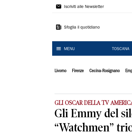
Il
Iscriviti alle Newsletter
Tirreno
Sfoglia il quotidiano
MENU
TOSCANA
Livorno
Firenze
Cecina-Rosignano
Emp
GLI OSCAR DELLA TV AMERI
Gli Emmy del si
“Watchmen” trio