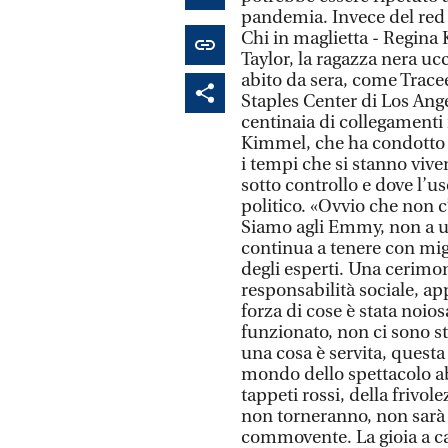
pandemia. Invece del red 
Chi in maglietta - Regina
Taylor, la ragazza nera ucc
abito da sera, come Tracee
Staples Center di Los Ange
centinaia di collegamenti 
Kimmel, che ha condotto 
i tempi che si stanno viv
sotto controllo e dove l’
politico. «Ovvio che non c
Siamo agli Emmy, non a un
continua a tenere con migl
degli esperti. Una cerimo
responsabilità sociale, ap
forza di cose è stata noi
funzionato, non ci sono st
una cosa è servita, questa
mondo dello spettacolo ab
tappeti rossi, della frivol
non torneranno, non sarà l
commovente. La gioia a ca