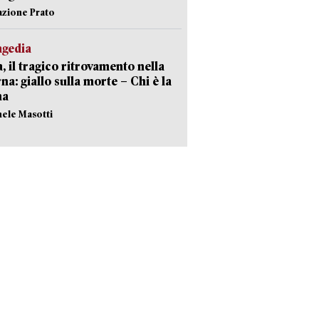
azione Prato
agedia
, il tragico ritrovamento nella
rna: giallo sulla morte – Chi è la
ma
hele Masotti