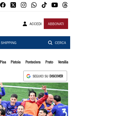
ACCEDI
ABBONATI
SHIPPING
CERCA
Pisa
Pistoia
Pontedera
Prato
Versilia
SEGUICI SU
DISCOVER