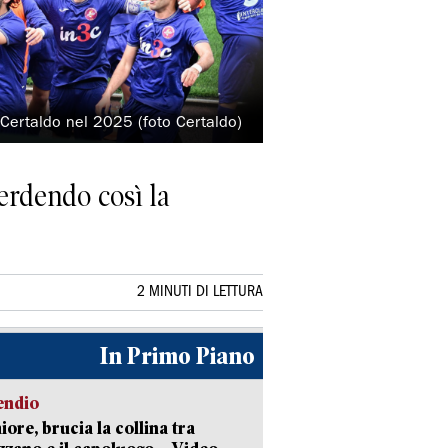
 Certaldo nel 2025 (foto Certaldo)
perdendo così la
2 MINUTI DI LETTURA
In Primo Piano
endio
ore, brucia la collina tra