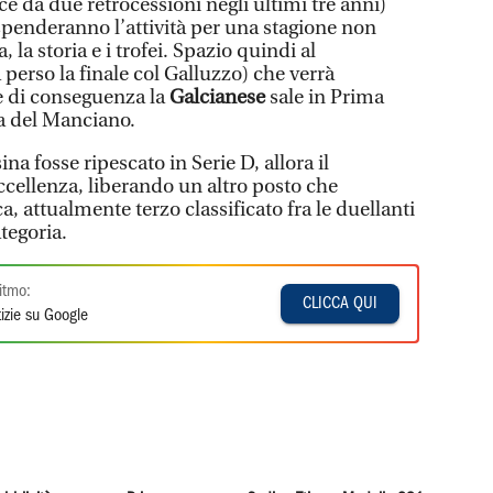
ce da due retrocessioni negli ultimi tre anni)
sospenderanno l’attività per una stagione non
 la storia e i trofei. Spazio quindi al
perso la finale col Galluzzo)
che verrà
e di conseguenza la
Galcianese
sale in Prima
ia del Manciano.
ina fosse ripescato in Serie D, allora il
ccellenza, liberando un altro posto che
a, attualmente terzo classificato fra le duellanti
tegoria.
itmo:
CLICCA QUI
izie su Google