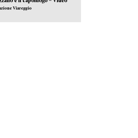
zano e il capoluogo – Video
azione Viareggio