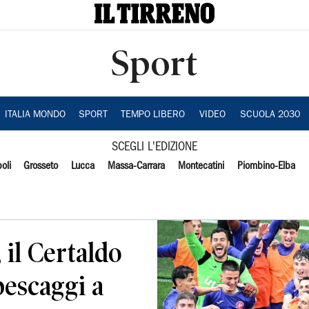
Sport
ITALIA MONDO
SPORT
TEMPO LIBERO
VIDEO
SCUOLA 2030
SCEGLI L'EDIZIONE
oli
Grosseto
Lucca
Massa-Carrara
Montecatini
Piombino-Elba
, il Certaldo
ipescaggi a