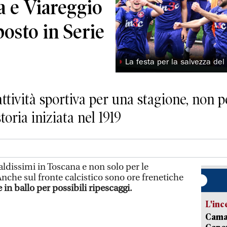
a e Viareggio
osto in Serie
◗
La festa per la salvezza del
attività sportiva per una stagione, non 
toria iniziata nel 1919
ldissimi in Toscana e non solo per le
nche sul fronte calcistico sono ore frenetiche
in ballo per possibili ripescaggi.
L'inc
Camai