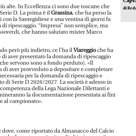
Capez
iù alte. In Eccellenza ci sono due toscane che
di Red
Serie D. La prima è il
Grassina
, che ha perso la
i con la Santegidiese e una ventina di giorni fa
 di ripescaggio. “Impresa” non semplice, ma
ssoverdi, che hanno salutato mister Marco
do però più indietro, ce l’ha il
Viareggio
che ha
 di aver presentato la domanda di ripescaggio
che servono sono a fondo perduto). «Il
 di aver provveduto a depositare e completare
ecessaria per la domanda di ripescaggio e
 di Serie D 2026/2027. La società è adesso in
i competenza della Lega Nazionale Dilettanti e
amineranno la documentazione presentata ai fini
e al campionato».
 dove, come riportato da Almanacco del Calcio