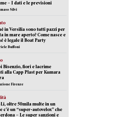
rme – I dati e le previsioni
maso Silvi
nto
é in Versilia sono tutti pazzi per
sta in mare aperto? Come nasce e
é è legale il Boat Party
riele Buffoni
to
 Bisenzio, fiori e lacrime
ti alla Capp Plast per Kumara
ra
azione Firenze
lità
-Li, oltre 50mila multe in un
e c’è un “super-autovelox” che
erdona – Le super sanzioni e