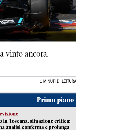
a vinto ancora.
1 MINUTI DI LETTURA
Primo piano
evisione
 in Toscana, situazione critica:
ima analisi conferma e prolunga