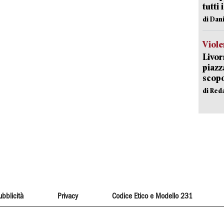
tutti 
di Dan
Viole
Livor
piazz
scopo
di Red
ubblicità
Privacy
Codice Etico e Modello 231