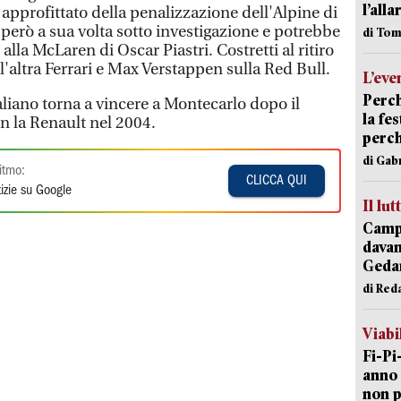
l’alla
 approfittato della penalizzazione dell'Alpine di
 però a sua volta sotto investigazione e potrebbe
di Tom
 alla McLaren di Oscar Piastri. Costretti al ritiro
l'altra Ferrari e Max Verstappen sulla Red Bull.
L’eve
Perch
aliano torna a vincere a Montecarlo dopo il
la fe
on la Renault nel 2004.
perch
di Gab
itmo:
CLICCA QUI
izie su Google
Il lut
Campi
davan
Geda
di Red
Viabi
Fi-Pi
anno 
non p