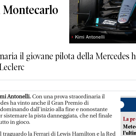
a Montecarlo
◗
Kimi Antonelli
aria il giovane pilota della Mercedes h
Leclerc
mi Antonelli.
Con una prova straordinaria il
edes ha vinto anche il Gran Premio di
dominando dall'inizio alla fine e nonostante
 sistemare la pista danneggiata, che nel finale
La pr
utto in gioco.
Meteo
l’ult
 traguardo la Ferrari di Lewis Hamilton e la Red