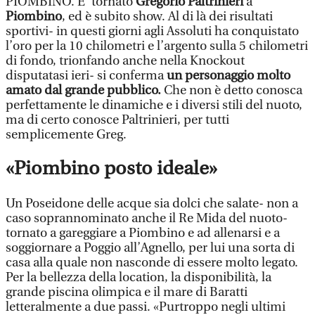
PIOMBINO. E’ tornato
Gregorio Paltrinieri
a
Piombino
, ed è subito show. Al di là dei risultati
sportivi- in questi giorni agli Assoluti ha conquistato
l’oro per la 10 chilometri e l’argento sulla 5 chilometri
di fondo, trionfando anche nella Knockout
disputatasi ieri- si conferma
un personaggio molto
amato dal grande pubblico.
Che non è detto conosca
perfettamente le dinamiche e i diversi stili del nuoto,
ma di certo conosce Paltrinieri, per tutti
semplicemente Greg.
«Piombino posto ideale»
Un Poseidone delle acque sia dolci che salate- non a
caso soprannominato anche il Re Mida del nuoto-
tornato a gareggiare a Piombino e ad allenarsi e a
soggiornare a Poggio all’Agnello, per lui una sorta di
casa alla quale non nasconde di essere molto legato.
Per la bellezza della location, la disponibilità, la
grande piscina olimpica e il mare di Baratti
letteralmente a due passi. «Purtroppo negli ultimi