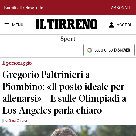
Il
Iscriviti alle Newsletter
ABBONATI
Tirreno
MENU
ACCEDI
Sport
SEGUICI SU
DISCOVER
Il personaggio
Gregorio Paltrinieri a
Piombino: «Il posto ideale per
allenarsi» – E sulle Olimpiadi a
Los Angeles parla chiaro
di Sara Chiarei