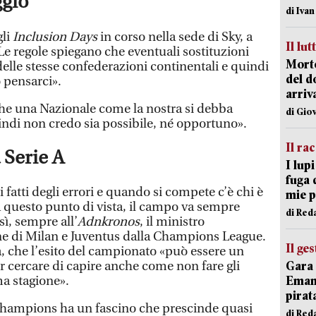
ggio
di Iva
gli
Inclusion Days
in corso nella sede di Sky, a
Il lut
«Le regole spiegano che eventuali sostituzioni
Morto
delle stesse confederazioni continentali e quindi
del d
pensarci».
arriv
he una Nazionale come la nostra si debba
di Gio
indi non credo sia possibile, né opportuno».
Il ra
 Serie A
I lup
fuga 
fatti degli errori e quando si compete c’è chi è
mie 
a questo punto di vista, il campo va sempre
di Red
sì, sempre all’
Adnkronos
, il ministro
 di Milan e Juventus dalla Champions League.
Il ge
ia, che l’esito del campionato «può essere un
Gara 
r cercare di capire anche come non fare gli
Emanu
ma stagione».
pirat
a Champions ha un fascino che prescinde quasi
di Red