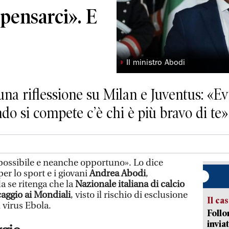
ensarci». E
◗
Il ministro Abodi
una riflessione su Milan e Juventus: «E
ndo si compete c’è chi è più bravo di te»
ossibile e neanche opportuno». Lo dice
per lo sport e i giovani
Andrea Abodi
,
 se ritenga che la
Nazionale italiana di calcio
caggio ai Mondiali
, visto il rischio di esclusione
Il ca
l virus Ebola.
Follo
inviat