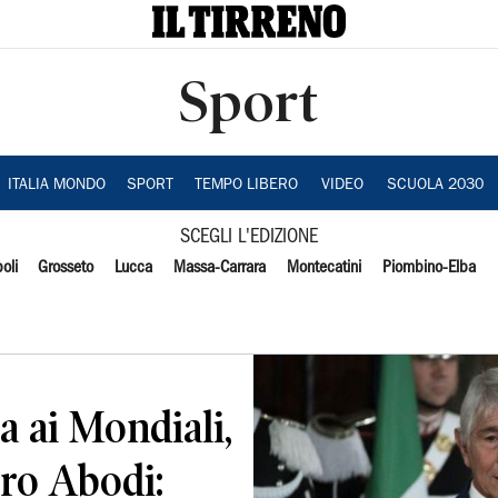
Sport
ITALIA MONDO
SPORT
TEMPO LIBERO
VIDEO
SCUOLA 2030
SCEGLI L'EDIZIONE
oli
Grosseto
Lucca
Massa-Carrara
Montecatini
Piombino-Elba
a ai Mondiali,
tro Abodi: