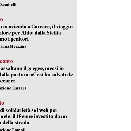
n Zambelli
to
 in azienda a Carrara, il viaggio
olore per Aldo: dalla Sicilia
ano i genitori
vanna Mezzana
cconto
i assaltano il gregge, messi in
dalla pastora: «Così ho salvato le
pecore»
azione Carrara
sto
di solidarietà sul web per
ele, il 18enne investito da un
a della strada
azione Empoli