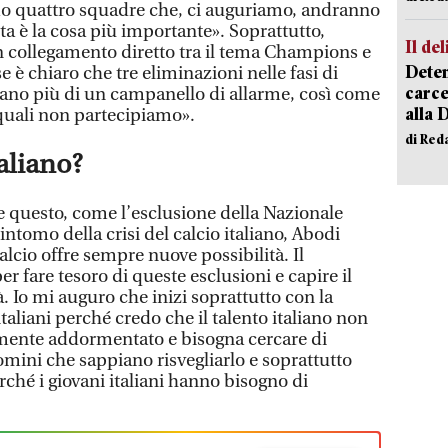
mo quattro squadre che, ci auguriamo, andranno
ta è la cosa più importante». Soprattutto,
Il del
n collegamento diretto tra il tema Champions e
Deten
e è chiaro che tre eliminazioni nelle fasi di
carce
ano più di un campanello di allarme, così come
alla 
 quali non partecipiamo».
di Red
taliano?
 questo, come l’esclusione della Nazionale
intomo della crisi del calcio italiano, Abodi
alcio offre sempre nuove possibilità. Il
r fare tesoro di queste esclusioni e capire il
 Io mi auguro che inizi soprattutto con la
italiani perché credo che il talento italiano non
emente addormentato e bisogna cercare di
uomini che sappiano risvegliarlo e soprattutto
ché i giovani italiani hanno bisogno di