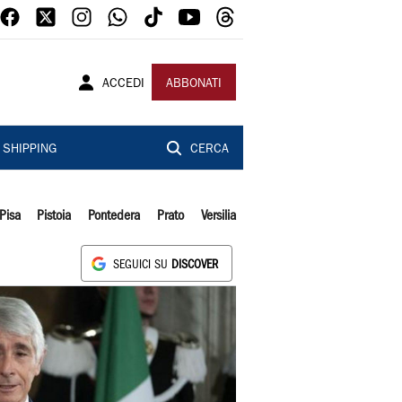
ACCEDI
ABBONATI
SHIPPING
CERCA
Pisa
Pistoia
Pontedera
Prato
Versilia
SEGUICI SU
DISCOVER