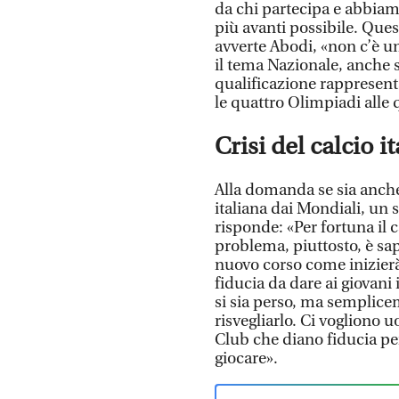
da chi partecipa e abbia
più avanti possibile. Ques
avverte Abodi,
«non c’è u
il tema Nazionale, anche s
qualificazione rappresent
le quattro Olimpiadi alle
Crisi del calcio i
Alla domanda se sia anche
italiana dai Mondiali, un s
risponde: «Per fortuna il c
problema, piuttosto, è sape
nuovo corso come inizierà.
fiducia da dare ai giovani 
si sia perso, ma semplic
risvegliarlo. Ci vogliono 
Club che diano fiducia per
giocare».