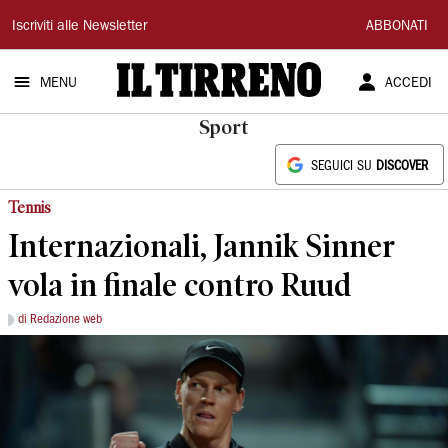
Il
Iscriviti alle Newsletter
ABBONATI
Tirreno
MENU
ACCEDI
Sport
SEGUICI SU
DISCOVER
Tennis
Internazionali, Jannik Sinner
vola in finale contro Ruud
di Redazione web