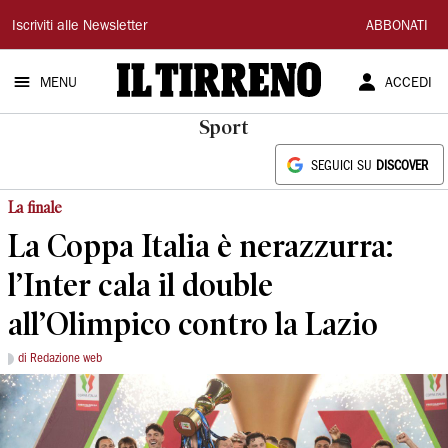
Il
Iscriviti alle Newsletter
ABBONATI
Tirreno
MENU
ACCEDI
Sport
SEGUICI SU
DISCOVER
La finale
La Coppa Italia è nerazzurra:
l’Inter cala il double
all’Olimpico contro la Lazio
di Redazione web