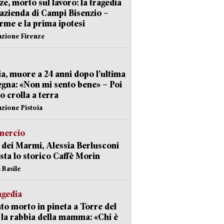
ze, morto sul lavoro: la tragedia
’azienda di Campi Bisenzio –
arme e la prima ipotesi
azione Firenze
ia, muore a 24 anni dopo l’ultima
gna: «Non mi sento bene» – Poi
 crolla a terra
azione Pistoia
ercio
 dei Marmi, Alessia Berlusconi
sta lo storico Caffè Morin
 Basile
agedia
to morto in pineta a Torre del
 la rabbia della mamma: «Chi è