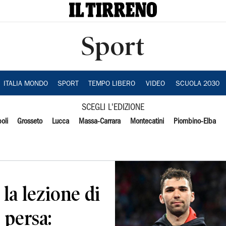
Sport
ITALIA MONDO
SPORT
TEMPO LIBERO
VIDEO
SCUOLA 2030
SCEGLI L'EDIZIONE
oli
Grosseto
Lucca
Massa-Carrara
Montecatini
Piombino-Elba
la lezione di
 persa: