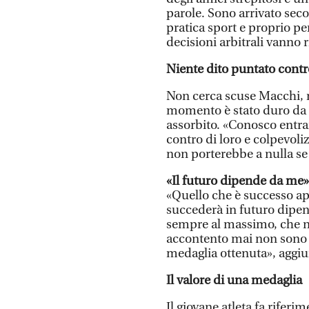
parole. Sono arrivato seco
pratica sport e proprio p
decisioni arbitrali vanno 
Niente dito puntato contro
Non cerca scuse Macchi, 
momento è stato duro da a
assorbito. «Conosco entram
contro di loro e colpevol
non porterebbe a nulla se
«Il futuro dipende da me»
«Quello che è successo ap
succederà in futuro dipe
sempre al massimo, che n
accontento mai non sono 
medaglia ottenuta», aggiu
Il valore di una medaglia
Il giovane atleta fa rifer