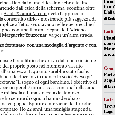
Firen
scina si lancia in una riflessione che alla fine
in un
artendo dall’etica della scherma, sconfina oltre
L'all
o.
A soli 22 anni Nacchi
rivela l’approccio
a consentito dirlo - mostrando più saggezza di
di Red
mplice affetto, svuotavano nelle sue orecchie il
Filippo, con una flemma degna dell’Adriano
Lutti
i
Marguerite Yourcenar
, va per un’altra strada.
Pisto
conse
zo fortunato, con una medaglia d’argento e con
Mauro
i»
di Red
osce l’equilibrio che arriva dal tenere insieme
o del proprio posto nel momento vissuto,
Comm
all’amarezza. E quanto sarebbe stato facile,
Forte
h beh da dove inizio manco lo so io! Avevo già
acqui
 recitava: “il sogno di ogni bambino, l’obiettivo di
di Luca
nvece no perché torno a casa con una bellissima
e mi lascia ad una stoccata dal famoso
 Ne ho sentite di ogni, ti hanno derubato,
La tr
 una vergogna. Eppure a me viene da dire che
Trova
ortunato. Ho 22 anni, una famiglia stupenda,
Lago,
una fidanzata che mi lascia costantemente senza