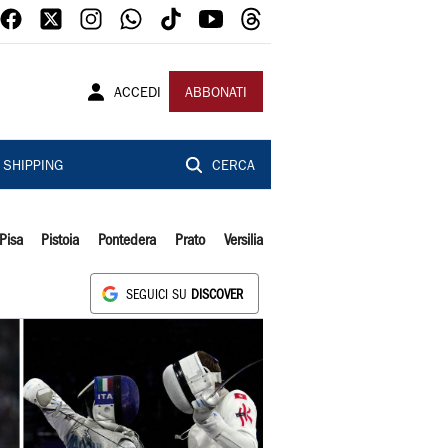
ACCEDI
ABBONATI
SHIPPING
CERCA
Pisa
Pistoia
Pontedera
Prato
Versilia
SEGUICI SU
DISCOVER