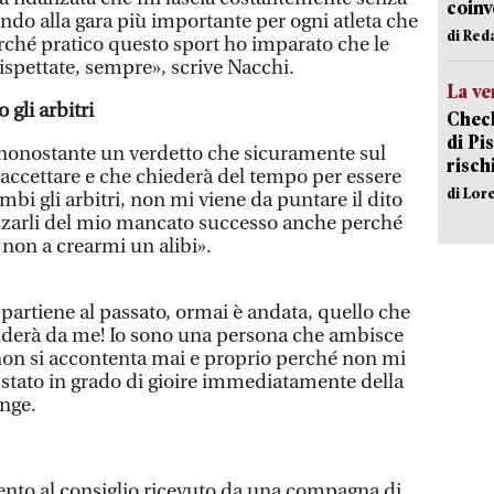
coinv
ndo alla gara più importante per ogni atleta che
di Red
erché pratico questo sport ho imparato che le
rispettate, sempre», scrive Nacchi.
La ve
 gli arbitri
Check
di Pis
nonostante un verdetto che sicuramente sul
risch
ccettare e che chiederà del tempo per essere
di Lor
bi gli arbitri, non mi viene da puntare il dito
izzarli del mio mancato successo anche perché
 non a crearmi un alibi».
partiene al passato, ormai è andata, quello che
nderà da me! Io sono una persona che ambisce
on si accontenta mai e proprio perché non mi
stato in grado di gioire immediatamente della
nge.
imento al consiglio ricevuto da una compagna di