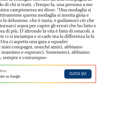
 di chi si tratti. «Tempo fa, una persona a me
sima campionessa mi disse: "Una medaglia si
ettivamente questa medaglia si merita gioia e
o la delusione, che è tanta, e godiamoci ciò che
tornarci sopra per capire gli errori che ho fatto e
a di più. D’altronde la vita è fatta di ostacoli, a
lte ci si inciampa e si cade ma la differenza la fa
i. Ora ci aspetta una gara a squadre
 i miei compagni, nonché amici, abbiamo
 il massimo e superarci. Sosteneteci, abbiamo
lia, sempre e comunque»
itmo:
CLICCA QUI
izie su Google