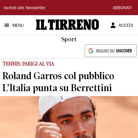
Il
Iscriviti alle Newsletter
ABBONATI
Tirreno
MENU
ACCEDI
Sport
SEGUICI SU
DISCOVER
TENNIS: PARIGI AL VIA
Roland Garros col pubblico
L’Italia punta su Berrettini