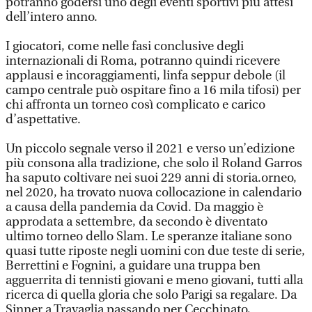
potranno godersi uno degli eventi sportivi più attesi
dell’intero anno.
I giocatori, come nelle fasi conclusive degli
internazionali di Roma, potranno quindi ricevere
applausi e incoraggiamenti, linfa seppur debole (il
campo centrale può ospitare fino a 16 mila tifosi) per
chi affronta un torneo così complicato e carico
d’aspettative.
Un piccolo segnale verso il 2021 e verso un’edizione
più consona alla tradizione, che solo il Roland Garros
ha saputo coltivare nei suoi 229 anni di storia.orneo,
nel 2020, ha trovato nuova collocazione in calendario
a causa della pandemia da Covid. Da maggio è
approdata a settembre, da secondo è diventato
ultimo torneo dello Slam. Le speranze italiane sono
quasi tutte riposte negli uomini con due teste di serie,
Berrettini e Fognini, a guidare una truppa ben
agguerrita di tennisti giovani e meno giovani, tutti alla
ricerca di quella gloria che solo Parigi sa regalare. Da
Sinner a Travaglia passando per Cecchinato,