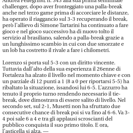
Andrea Pellegrino, n. 343 alla sua prima semifinale
challenger, dopo aver fronteggiato una palla-break
anche nel terzo game prima di accorciare le distanze,
ha operato il riaggancio sul 3-3 recuperando il break,
però l’allievo di Simone Tartarini ha continuato a fare
gioco e nel gioco successivo ha di nuovo tolto il
servizio al brasiliano, salendo a palla-break grazie a
un lunghissimo scambio in cui con due smorzate e
un lob ha costretto il rivale a fare i chilometri.
Lorenzo si porta sul 5-3 con un diritto vincente.
Tuttavia dall’alto della sua esperienza il 26enne di
Fortaleza ha alzato il livello nel momento chiave e con
un parziale di 12 punti a 1 (8 a 0 per riportarsi 5-5) ha
ribaltato la situazione, issandosi lui 6-5. L’azzurro ha
tenuto il proprio turno rendendo necessario il tie-
break, dove dimostrava di essere salito di livello. Nel
secondo set, sul 2-1, Musetti non ha sfruttato due
consecutive chance di break poi si va fino al 6-6. Va 3-
4 poi sale 6 a 4 e tra gli applausi scroscianti del
pubblico conquista il suo primo titolo. E ora,
l’asticella si alza. —