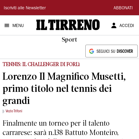
Il
Iscriviti alle Newsletter
ABBONATI
Tirreno
MENU
ACCEDI
Sport
SEGUICI SU
DISCOVER
TENNIS: IL CHALLENGER DI FORLì
Lorenzo Il Magnifico Musetti,
primo titolo nel tennis dei
grandi
Vezio Trifoni
Finalmente un torneo per il talento
carrarese: sarà n.138 Battuto Monteiro,