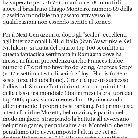
ha superato per 7-6 7-6, in un’ora e 58 minuti di
gioco, il brasiliano Thiago Monteiro, numero 89 della
classifica mondiale ma passato attraverso le
qualificazioni non essendo iscritto al torneo.
Per il Next Gen azzurro, dopo gli “scalpi” eccellenti
agli Internazionali BNL d’Italia (Stan Wawrinka e Kei
Nishikori), si tratta del quarto top 100 sconfitto in
questa fantastica settimana in Romagna dove ha
messo in fila in precedenza anche Frances Tiafoe,
numero 67 e primo favorito del seing, Andreas Seppi
(n.97 e settima testa di serie) e Lloyd Harris (n.96 e
sesta forza del tabellone). Grazie a questo successo
l’allievo di Simone Tartarini entrerà fra i primi 140
della classifica mondiale (dodici mesi fa era fuori dai
top 400), quasi sicuramente al n.138, ritoccando
ulteriormente il proprio best ranking. Nel primo testa
a testa fra i due Musetti, bello carico, è partito nel
modo migliore, strappando la battuta all’avversario
nel primo game, per poi salire 2-0. Monteiro, che nel
penultimo atto aveva imposto l’alt in tre set ad