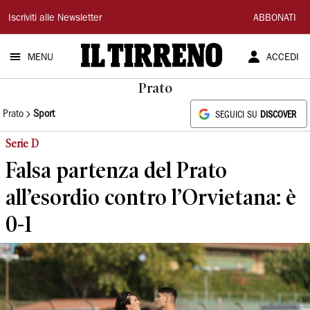
Il
Iscriviti alle Newsletter
ABBONATI
Tirreno
MENU
ACCEDI
Prato
Prato
Sport
SEGUICI SU
DISCOVER
Serie D
Falsa partenza del Prato
all’esordio contro l’Orvietana: è
0-1