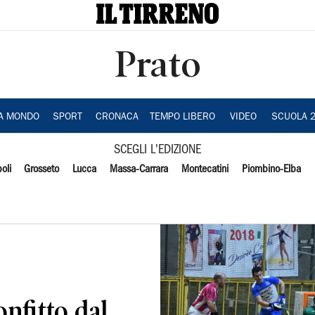
Prato
IA MONDO
SPORT
CRONACA
TEMPO LIBERO
VIDEO
SCUOLA 
SCEGLI L'EDIZIONE
oli
Grosseto
Lucca
Massa-Carrara
Montecatini
Piombino-Elba
nfitto dal