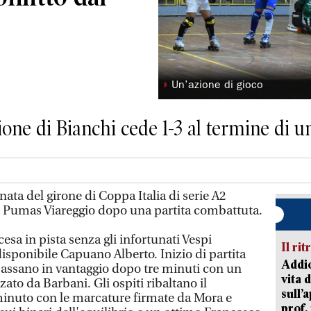
◗
Un’azione di gioco
zione di Bianchi cede 1-3 al termine di
ata del girone di Coppa Italia di serie A2
l Pumas Viareggio dopo una partita combattuta.
esa in pista senza gli infortunati Vespi
Il rit
disponibile Capuano Alberto. Inizio di partita
Addio
 passano in vantaggio dopo tre minuti con un
vita 
ato da Barbani. Gli ospiti ribaltano il
sull’
minuto con le marcature firmate da Mora e
prof,