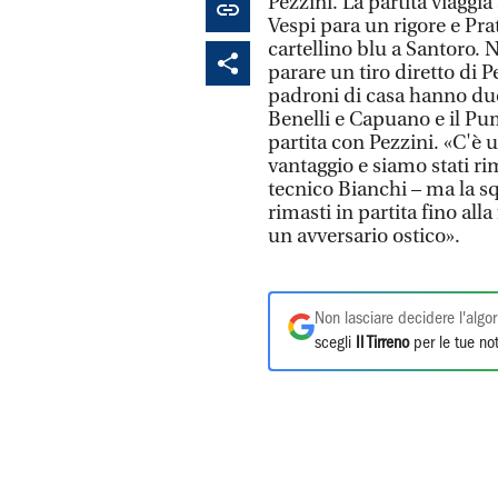
Pezzini. La partita viaggi
Vespi para un rigore e Pra
cartellino blu a Santoro. 
parare un tiro diretto di 
padroni di casa hanno due
Benelli e Capuano e il Puma
partita con Pezzini. «C'è
vantaggio e siamo stati r
tecnico Bianchi – ma la sq
rimasti in partita fino all
un avversario ostico».
Non lasciare decidere l'algor
scegli
Il Tirreno
per le tue not