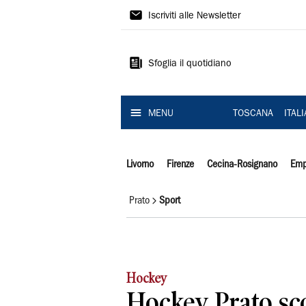
Il
Iscriviti alle Newsletter
Tirreno
Sfoglia il quotidiano
MENU
TOSCANA
ITAL
Livorno
Firenze
Cecina-Rosignano
Emp
Prato
Sport
Hockey
Hockey Prato sco