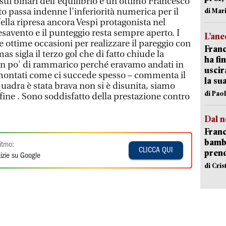
a sui binari dell'equilibrio e un ottimo Francesco
to passa indenne l'inferiorità numerica per il
di Mar
Nella ripresa ancora Vespi protagonista nel
Pesavento e il punteggio resta sempre aperto. I
L’an
 ottime occasioni per realizzare il pareggio con
Franc
s sigla il terzo gol che di fatto chiude la
ha fin
 un po' di rammarico perché eravamo andati in
uscir
imontati come ci succede spesso – commenta il
la su
uadra è stata brava non si è disunita, siamo
di Pao
a fine . Sono soddisfatto della prestazione contro
Dal n
Franc
bambi
itmo:
CLICCA QUI
pren
izie su Google
di Cri