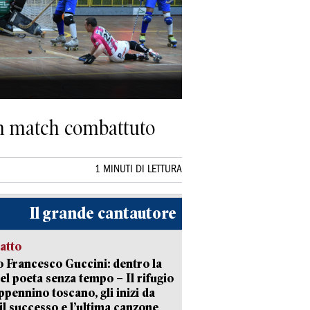
 un match combattuto
1 MINUTI DI LETTURA
Il grande cantautore
ratto
 Francesco Guccini: dentro la
del poeta senza tempo – Il rifugio
appennino toscano, gli inizi da
 il successo e l’ultima canzone