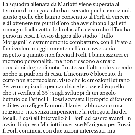
La squadra allenata da Mariotti viene superata al
termine di una gara che ha riservato poche emozioni,
giusto quelle che hanno consentito al Forlì di vincere
e di ottenere tre punti d’oro che avvicinano i galletti
romagnoli alla vetta della classifica visto che il Tau ha
perso in casa. L'avvio di gara allo stadio "Tullo
Morgagni" è estremamente combattuto, con il Prato a
farsi vedere maggiormente nell'area avversaria
rispetto a quanto non faccia il Forlì. I biancazzurri ci
mettono personalità, ma non riescono a creare
occasioni degne di nota. Lo stesso d'altronde succede
anche ai padroni di casa. L'incontro è bloccato, di
certo non spettacolare, visto che le emozioni latitano.
Serve un episodio per cambiare le cose ed è quello
che si verifica al 35': sugli sviluppi di un angolo
battuto da Farinelli, Rossi sovrasta il proprio difensore
e di testa trafigge Fantoni. I lanieri abbozzano una
reazione, ma senza impensierire la retroguardia dei
locali. E così all'intervallo è il Forlì ad essere avanti. In
avvio di ripresa Mariotti inserisce Marigosu per Rossi.
Il Forlì comincia con due azioni interessati, ma