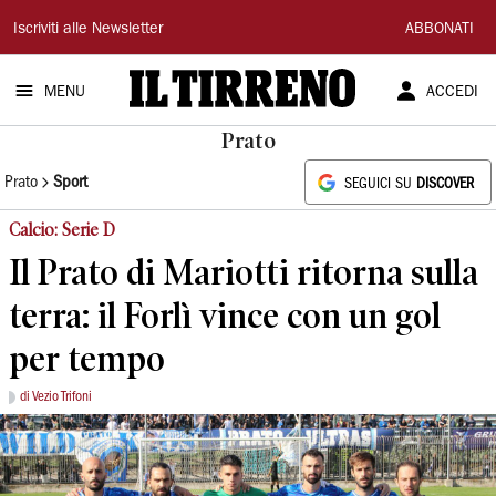
Il
Iscriviti alle Newsletter
ABBONATI
Tirreno
MENU
ACCEDI
Prato
Prato
Sport
SEGUICI SU
DISCOVER
Calcio: Serie D
Il Prato di Mariotti ritorna sulla
terra: il Forlì vince con un gol
per tempo
di Vezio Trifoni