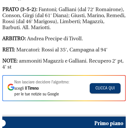
PRATO (3-5-2):
Fantoni; Galliani (dal 72′ Romairone),
Conson, Girgi (dal 61′ Diana); Giusti, Marino, Remedi,
Rossi (dal 46′ Marigosu), Limberti; Magazzù,
Barbuti. All. Mariotti.
ARBITRO:
Andrea Precipe di TivolI.
RETI:
Marcatori: Rossi al 35′, Campagna al 94′
NOTE:
ammoniti Magazzù e Galliani. Recupero 2′ pt,
4′ st
Non lasciare decidere l'algoritmo:
CLICCA QUI
scegli
Il Tirreno
per le tue notizie su Google
Primo piano