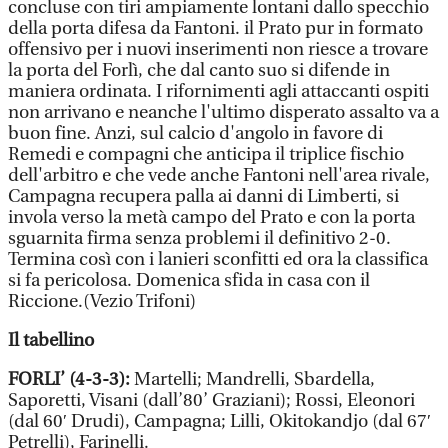
concluse con tiri ampiamente lontani dallo specchio
della porta difesa da Fantoni. il Prato pur in formato
offensivo per i nuovi inserimenti non riesce a trovare
la porta del Forlì, che dal canto suo si difende in
maniera ordinata. I rifornimenti agli attaccanti ospiti
non arrivano e neanche l'ultimo disperato assalto va a
buon fine. Anzi, sul calcio d'angolo in favore di
Remedi e compagni che anticipa il triplice fischio
dell'arbitro e che vede anche Fantoni nell'area rivale,
Campagna recupera palla ai danni di Limberti, si
invola verso la metà campo del Prato e con la porta
sguarnita firma senza problemi il definitivo 2-0.
Termina così con i lanieri sconfitti ed ora la classifica
si fa pericolosa. Domenica sfida in casa con il
Riccione.(Vezio Trifoni)
Il tabellino
FORLI’ (4-3-3):
Martelli; Mandrelli, Sbardella,
Saporetti, Visani (dall’80’ Graziani); Rossi, Eleonori
(dal 60′ Drudi), Campagna; Lilli, Okitokandjo (dal 67′
Petrelli), Farinelli.