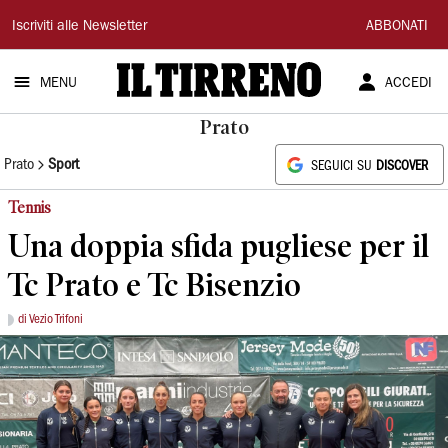
Il
Iscriviti alle Newsletter
ABBONATI
Tirreno
MENU
ACCEDI
Prato
Prato
Sport
SEGUICI SU
DISCOVER
Tennis
Una doppia sfida pugliese per il
Tc Prato e Tc Bisenzio
di Vezio Trifoni