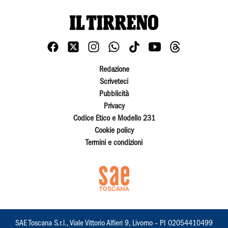
Redazione
Scriveteci
Pubblicità
Privacy
Codice Etico e Modello 231
Cookie policy
Termini e condizioni
SAE Toscana S.r.l., Viale Vittorio Alfieri 9, Livorno – PI 02054410499