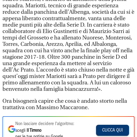
squadra. Mariotti, tecnico di grande esperienza
reduce dalla panchina dell’Albenga, società da cui si è
appena liberato contrattualmente, vanta una delle
medie punti più alte della Serie D. In carriera è stato
collaboratore di Elio Gustinetti e di Maurizio Sarri ai
tempi del Grosseto e ha allenato Nuorese, Monterosi,
Torres, Carbonia, Arezzo, Aprilia, ed Albalonga,
squadra con cui ha vinto anche la finale play off nella
stagione 2017-18. Oltre 300 panchine in Serie D ed
una grande esperienza da mettere al servizio
dell’Ac Prato. L’accordo è stato chiuso nella notte e già
quest’oggi mister Mariotti sarà a Prato per dirigere il
primo allenamento con la squadra. A lui un caloroso
benvenuto nella famiglia biancazzurra!».
Ora bisognerà capire che cosa è andato storto nella
trattativa con Massimo Maccarone.
Non lasciare decidere l'algoritmo:
CLICCA QUI
scegli
Il Tirreno
per le tue notizie su Google