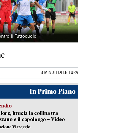
ntro il Tuttocuoio
ne
3 MINUTI DI LETTURA
In Primo Piano
endio
ore, brucia la collina tra
zano e il capoluogo – Video
azione Viareggio