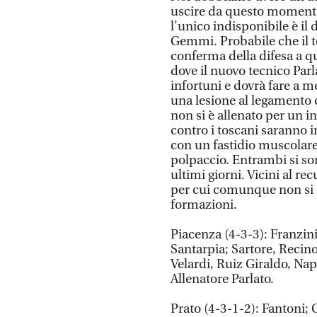
uscire da questo momento
l'unico indisponibile è i
Gemmi. Probabile che il t
conferma della difesa a qu
dove il nuovo tecnico Parl
infortuni e dovrà fare a 
una lesione al legamento c
non si è allenato per un i
contro i toscani saranno i
con un fastidio muscolar
polpaccio. Entrambi si son
ultimi giorni. Vicini al r
per cui comunque non si c
formazioni.
Piacenza (4-3-3): Franzini
Santarpia; Sartore, Recino
Velardi, Ruiz Giraldo, Na
Allenatore Parlato.
Prato (4-3-1-2): Fantoni; 