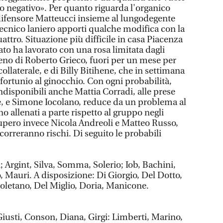
 negativo». Per quanto riguarda l'organico
l difensore Matteucci insieme al lungodegente
ecnico laniero apporti qualche modifica con la
attro. Situazione più difficile in casa Piacenza
ato ha lavorato con una rosa limitata dagli
meno di Roberto Grieco, fuori per un mese per
ollaterale, e di Billy Bitihene, che in settimana
nfortunio al ginocchio. Con ogni probabilità,
ndisponibili anche Mattia Corradi, alle prese
e, e Simone Iocolano, reduce da un problema al
o allenati a parte rispetto al gruppo negli
ecupero invece Nicola Andreoli e Matteo Russo,
orreranno rischi. Di seguito le probabili
; Argint, Silva, Somma, Solerio; Iob, Bachini,
, Mauri. A disposizione: Di Giorgio, Del Dotto,
poletano, Del Miglio, Doria, Manicone.
Giusti, Conson, Diana, Girgi: Limberti, Marino,