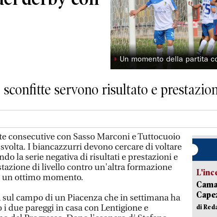
◗
Un momento della partita co
sconfitte servono risultato e prestazio
e consecutive con Sasso Marconi e Tuttocuoio
 svolta. I biancazzurri devono cercare di voltare
o la serie negativa di risultati e prestazioni e
tazione di livello contro un'altra formazione
L'inc
o un ottimo momento.
Camai
Capez
ta sul campo di un Piacenza che in settimana ha
 i due pareggi in casa con Lentigione e
di Red