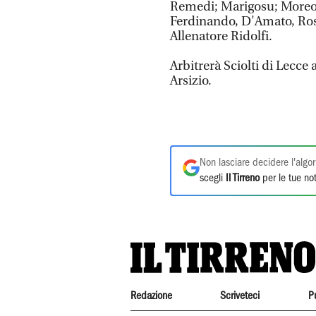
Remedi; Marigosu; Moreo,
Ferdinando, D'Amato, Ros
Allenatore Ridolfi.
Arbitrerà Sciolti di Lecce
Arsizio.
Non lasciare decidere l'algor
scegli
Il Tirreno
per le tue not
Redazione
Scriveteci
P