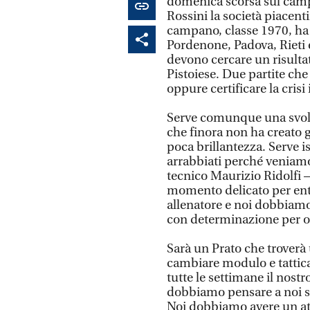
domenica scorsa sul camp
Rossini la società piacent
campano, classe 1970, ha 
Pordenone, Padova, Rieti e 
devono cercare un risultat
Pistoiese. Due partite ch
oppure certificare la crisi
Serve comunque una svolt
che finora non ha creato 
poca brillantezza. Serve
arrabbiati perché veniamo
tecnico Maurizio Ridolfi –
momento delicato per ent
allenatore e noi dobbiamo
con determinazione per ot
Sarà un Prato che troverà
cambiare modulo e tattic
tutte le settimane il nost
dobbiamo pensare a noi ste
Noi dobbiamo avere un at