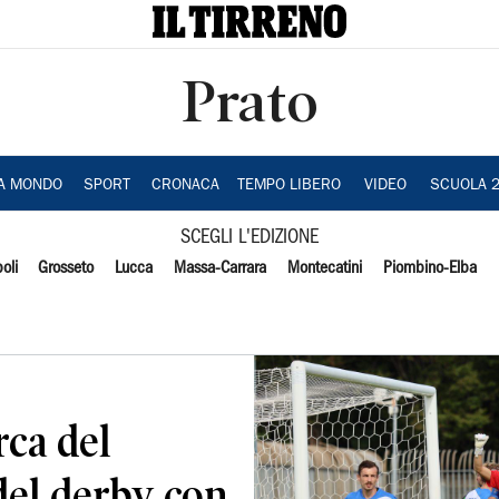
Prato
IA MONDO
SPORT
CRONACA
TEMPO LIBERO
VIDEO
SCUOLA 
SCEGLI L'EDIZIONE
oli
Grosseto
Lucca
Massa-Carrara
Montecatini
Piombino-Elba
rca del
 del derby con