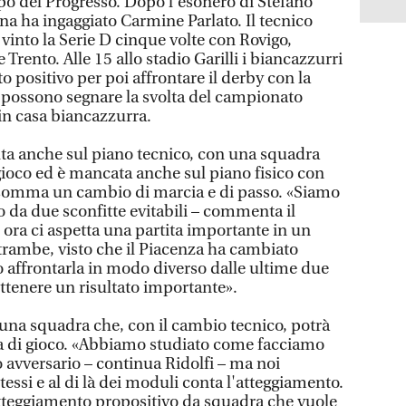
o del Progresso. Dopo l'esonero di Stefano
ina ha ingaggiato Carmine Parlato. Il tecnico
vinto la Serie D cinque volte con Rovigo,
Trento. Alle 15 allo stadio Garilli i biancazzurri
o positivo per poi affrontare il derby con la
e possono segnare la svolta del campionato
 in casa biancazzurra.
a anche sul piano tecnico, con una squadra
gioco ed è mancata anche sul piano fisico con
 isomma un cambio di marcia e di passo. «Siamo
 da due sconfitte evitabili – commenta il
 ora ci aspetta una partita importante in un
rambe, visto che il Piacenza ha cambiato
 affrontarla in modo diverso dalle ultime due
tenere un risultato importante».
 una squadra che, con il cambio tecnico, potrà
a di gioco. «Abbiamo studiato come facciamo
ro avversario – continua Ridolfi – ma noi
ssi e al di là dei moduli conta l'atteggiamento.
teggiamento propositivo da squadra che vuole