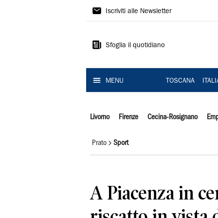
Il
Iscriviti alle Newsletter
Tirreno
Sfoglia il quotidiano
MENU
TOSCANA
ITAL
Livorno
Firenze
Cecina-Rosignano
Emp
Prato
Sport
A Piacenza in ce
riscatto in vista