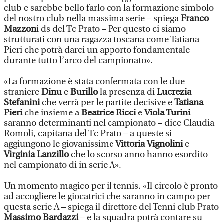
club e sarebbe bello farlo con la formazione simbolo
del nostro club nella massima serie – spiega
Franco
Mazzon
i ds del Tc Prato – Per questo ci siamo
strutturati con una ragazza toscana come Tatiana
Pieri che potrà darci un apporto fondamentale
durante tutto l’arco del campionato».
«La formazione è stata confermata con le due
straniere
Dinu
e
Burillo
la presenza di
Lucrezia
Stefanini
che verrà per le partite decisive e
Tatiana
Pieri
che insieme a
Beatrice Ricci
e
Viola Turini
saranno determinanti nel campionato – dice Claudia
Romoli, capitana del Tc Prato – a queste si
aggiungono le giovanissime
Vittoria
Vignolini
e
Virginia Lanzillo
che lo scorso anno hanno esordito
nel campionato di in serie A».
Un momento magico per il tennis. «Il circolo è pronto
ad accogliere le giocatrici che saranno in campo per
questa serie A – spiega il direttore del Tenni club Prato
Massimo Bardazzi
– e la squadra potrà contare su