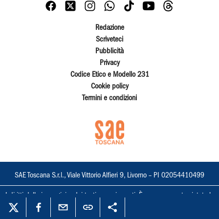
Redazione
Scriveteci
Pubblicità
Privacy
Codice Etico e Modello 231
Cookie policy
Termini e condizioni
SAE Toscana S.r.l., Viale Vittorio Alfieri 9, Livorno – PI 02054410499
I diritti delle immagini e dei testi sono riservati. È espressamente vietata la
loro riproduzione con qualsiasi mezzo e l'adattamento totale o parziale.