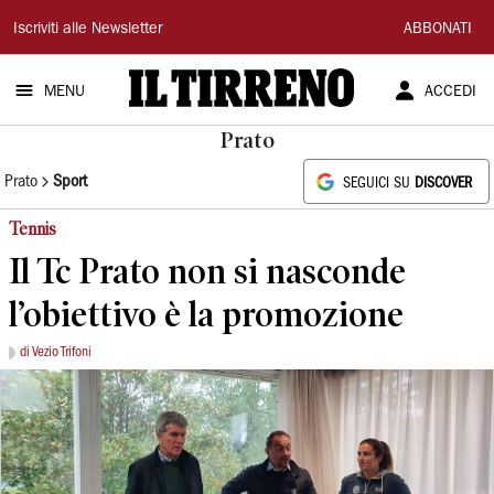
Il
Iscriviti alle Newsletter
ABBONATI
Tirreno
MENU
ACCEDI
Prato
Prato
Sport
SEGUICI SU
DISCOVER
Tennis
Il Tc Prato non si nasconde
l’obiettivo è la promozione
di Vezio Trifoni