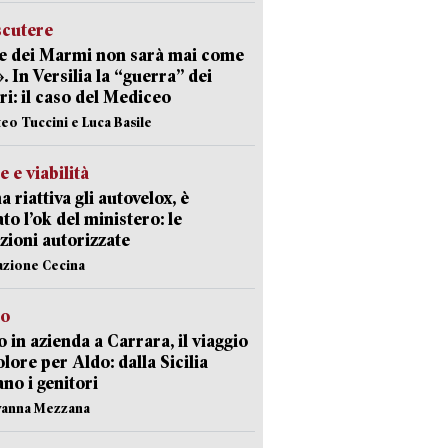
scutere
e dei Marmi non sarà mai come
». In Versilia la “guerra” dei
i: il caso del Mediceo
teo Tuccini e Luca Basile
e e viabilità
a riattiva gli autovelox, è
ato l’ok del ministero: le
zioni autorizzate
azione Cecina
to
 in azienda a Carrara, il viaggio
olore per Aldo: dalla Sicilia
ano i genitori
vanna Mezzana