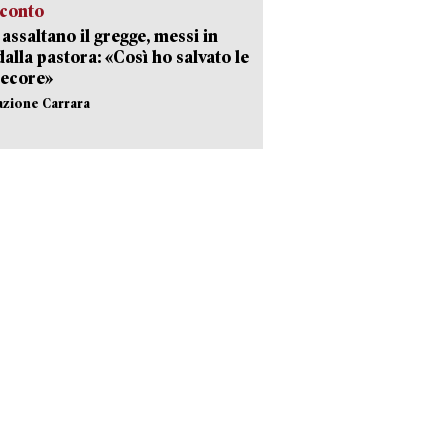
cconto
i assaltano il gregge, messi in
dalla pastora: «Così ho salvato le
pecore»
azione Carrara