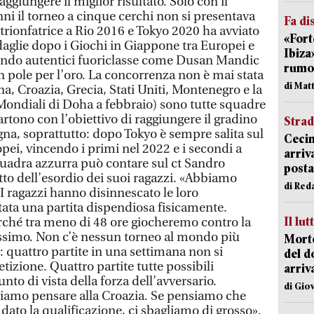
aggiungere il miglior risultato. Solo con il
ni il torneo a cinque cerchi non si presentava
Fa di
a trionfatrice a Rio 2016 e Tokyo 2020 ha avviato
«Fort
aglie dopo i Giochi in Giappone tra Europei e
Ibiza
ndo autentici fuoriclasse come Dusan Mandic
rumor
in pole per l’oro. La concorrenza non è mai stata
di Mat
na, Croazia, Grecia, Stati Uniti, Montenegro e la
 Mondiali di Doha a febbraio) sono tutte squadre
rtono con l’obiettivo di raggiungere il gradino
Strad
gna, soprattutto: dopo Tokyo è sempre salita sul
Cecin
pei, vincendo i primi nel 2022 e i secondi a
arriv
quadra azzurra può contare sul ct Sandro
posta
o dell’esordio dei suoi ragazzi. «Abbiamo
di Red
 I ragazzi hanno disinnescato le loro
stata una partita dispendiosa fisicamente.
Il lut
hé tra meno di 48 ore giocheremo contro la
issimo. Non c’è nessun torneo al mondo più
Morto
 quattro partite in una settimana non si
del d
izione. Quattro partite tutte possibili
arriv
unto di vista della forza dell’avversario.
di Gio
amo pensare alla Croazia. Se pensiamo che
 dato la qualificazione, ci sbagliamo di grosso».