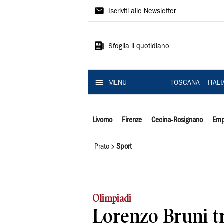
Il
Iscriviti alle Newsletter
Tirreno
Sfoglia il quotidiano
MENU
TOSCANA
ITAL
Livorno
Firenze
Cecina-Rosignano
Emp
Prato
Sport
Olimpiadi
Lorenzo Bruni tra