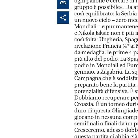
ogni pallone e cercare di r
gruppo è possibile». Da an
così equilibrato: la Serbi
un nuovo ciclo – zero med
Mondiali – e pur mantene
e Nikola Jaksic non è più 
così folta: Ungheria, Spag
rivelazione Francia (4° ai
da medaglia, le prime 4 pa
più alto del podio. La Spa
podio in Mondiali ed Euro
gennaio, a Zagabria. La s
Campagna che è soddisfatt
preparato bene la partita.
potenzialità difensive. È 
Dobbiamo recuperare perc
Croazia. È un torneo dur
duro di questa Olimpiade:
giocano in nessuna compet
semifinali o finali da un p
Cresceremo, adesso dobbi
questa partita ci abbia già