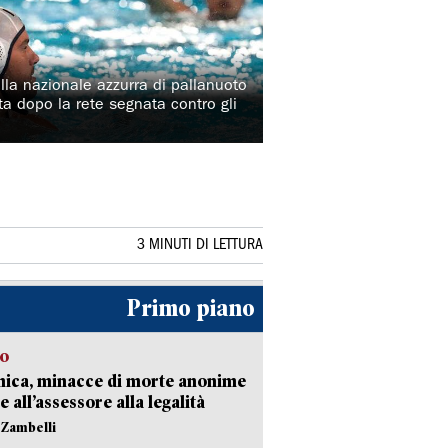
lla nazionale azzurra di pallanuoto
lta dopo la rete segnata contro gli
3 MINUTI DI LETTURA
Primo piano
so
nica, minacce di morte anonime
e all’assessore alla legalità
n Zambelli