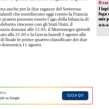
Il ra
I lup
 ma anche per le due ragazze del Setterosa
fuga 
Galardi che esordiscono oggi contro la Francia
mie 
e pratesi possono essere l’ago della bilancia di
ebutto vincente con gli Stati Uniti, il
di Red
roazia domani alle 12.05, il Montenegro giovedì
ato alle 21.05 e la Grecia lunedì 5 agosto alle
di finale le prime quattro classificate dei due
io domenica 11 agosto.
itmo:
CLICCA QUI
izie su Google