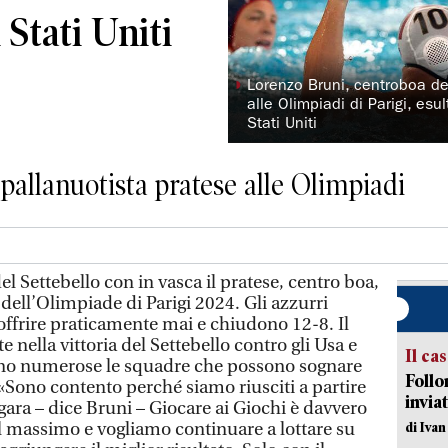
i Stati Uniti
◗
Lorenzo Bruni, centroboa de
alle Olimpiadi di Parigi, esu
Stati Uniti
 pallanuotista pratese alle Olimpiadi
 Settebello con in vasca il pratese, centro boa,
dell’Olimpiade di Parigi 2024. Gli azzurri
ffrire praticamente mai e chiudono 12-8. Il
 nella vittoria del Settebello contro gli Usa e
Il ca
ono numerose le squadre che possono sognare
Follo
 «Sono contento perché siamo riusciti a partire
inviat
gara – dice Bruni – Giocare ai Giochi è davvero
al massimo e vogliamo continuare a lottare su
di Iva