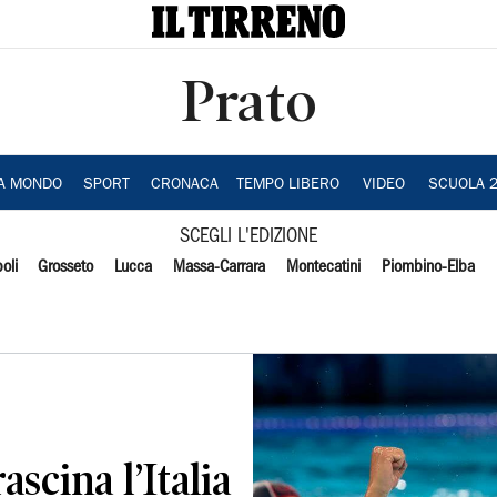
Prato
IA MONDO
SPORT
CRONACA
TEMPO LIBERO
VIDEO
SCUOLA 
SCEGLI L'EDIZIONE
oli
Grosseto
Lucca
Massa-Carrara
Montecatini
Piombino-Elba
scina l’Italia