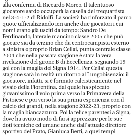
alla conferma di Riccardo Moreo. Il talentuoso
giocatore sardo occuperà la casella del trequartista
nel 3-4-1-2 di Ridolfi. La società ha rinforzato il parco
quote ufficializzando ieri anche due giocatori i cui
nomi erano già usciti da tempo: Sandro De
Ferdinando, laterale mancino classe 2005 che può
giocare sia da terzino che da centrocampista esterno
a sinistra e proprio Brian Cellai, punta centrale classe
2004 che nella passata stagione è stata la vera
rivelazione del girone B di Eccellenza, segnando 19
gol con la maglia del Signa 1914. Per Cellai questa
stagione sarà in realtà un ritorno al Lungobisenzio: il
giocatore, infatti, si è formato calcisticamente nel
vivaio della Fiorentina, dal quale ha spiccato
giovanissimo il volo prima verso la Primavera della
Pistoiese e poi verso la sua prima esperienza con il
calcio dei grandi, nella stagione 2022-23, proprio con
la maglia biancazzurra. Poi la felice parentesi a Signa,
dove ha avuto modo di farsi apprezzare per le sue
doti tecniche ed umane anche dall’attuale direttore
sportivo del Prato, Gianluca Berti, a quei tempi