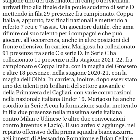
stagione uno dei trascinatori in campo dei siciliani,
arrivati fino alla finale della poule scudetto di serie D
mettendo in fila 29 presenze fra campionato, Coppa
Italia e, appunto, fasi finali nazionali e mettendo a
referto 7 reti e 7 assist. Un giocatore duttile, che ama
rifinire col suo talento per i compagni e che può
giocare, all’occorrenza, anche in altre posizioni del
fronte offensivo. In carriera Marigosu ha collezionato
91 presenze fra serie C e serie D. In Serie C ha
collezionato 11 presenze nella stagione 2021-22, fra
campionato e Coppa Italia, con la maglia del Grosseto
e altre 18 presenze, nella stagione 2020-21, con la
maglia dell’Olbia. In carriera, inoltre, dopo esser stato
uno dei talenti più brillanti del settore giovanile e
della Primavera del Cagliari, con varie convocazioni
nella nazionale italiana Under 19, Marigosu ha anche
esordito in Serie A con la formazione sarda, mettendo
in fila due presenze nella massima serie italiana
contro Milan e Udinese (e altre due convocazioni
contro Juventus e Lazio). Il suo arrivo si aggiunge, nel
reparto offensivo della prima squadra biancazzurra,
agli innesti di Alessandro Romairone e Brian Cellai e