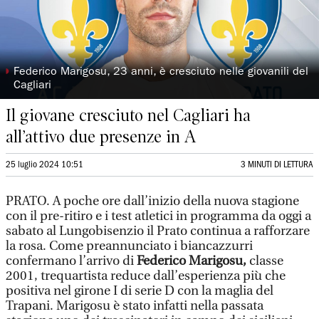
◗
Federico Marigosu, 23 anni, è cresciuto nelle giovanili del
Cagliari
Il giovane cresciuto nel Cagliari ha
all’attivo due presenze in A
25 luglio 2024 10:51
3 MINUTI DI LETTURA
PRATO. A poche ore dall’inizio della nuova stagione
con il pre-ritiro e i test atletici in programma da oggi a
sabato al Lungobisenzio il Prato continua a rafforzare
la rosa. Come preannunciato i biancazzurri
confermano l’arrivo di
Federico Marigosu,
classe
2001, trequartista reduce dall’esperienza più che
positiva nel girone I di serie D con la maglia del
Trapani. Marigosu è stato infatti nella passata