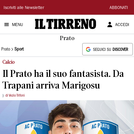
Il
Iscriviti alle Newsletter
ABBONATI
Tirreno
MENU
ACCEDI
Prato
Prato
Sport
SEGUICI SU
DISCOVER
Calcio
Il Prato ha il suo fantasista. Da
Trapani arriva Marigosu
di Vezio Trifoni