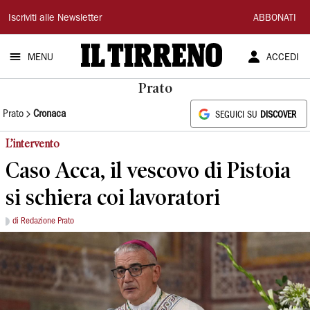
Il
Iscriviti alle Newsletter
ABBONATI
Tirreno
MENU
ACCEDI
Prato
Prato
Cronaca
SEGUICI SU
DISCOVER
L’intervento
Caso Acca, il vescovo di Pistoia
si schiera coi lavoratori
di Redazione Prato