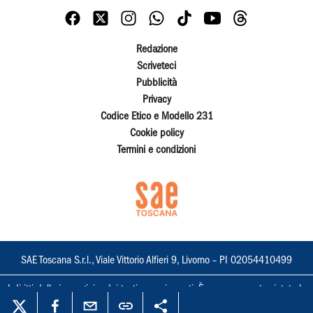
Redazione
Scriveteci
Pubblicità
Privacy
Codice Etico e Modello 231
Cookie policy
Termini e condizioni
SAE Toscana S.r.l., Viale Vittorio Alfieri 9, Livorno – PI 02054410499
I diritti delle immagini e dei testi sono riservati. È espressamente vietata la
loro riproduzione con qualsiasi mezzo e l'adattamento totale o parziale.