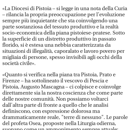
«La Diocesi di Pistoia – si legge in una nota della Curia
– rilancia la propria preoccupazione per l’evoluzione
sempre più inquietante che sta coinvolgendo una
parte sostanziosa del tessuto produttivo e la realtà
socio-economica della piana pistoiese-pratese. Sotto
la superficie di un distretto produttivo in passato
florido, si è estesa una nebbia caratterizzata da
situazioni di illegalità, caporalato e lavoro povero per
migliaia di persone, spesso invisibili agli occhi della
società civile».
«Quanto si verifica nella piana tra Pistoia, Prato e
Firenze – ha sottolineato il vescovo di Pescia e
Pistoia, Augusto Mascagna – ci colpisce e coinvolge
direttamente sia la nostra coscienza che come parte
delle nostre comunità. Non possiamo voltarci
dall'altra parte di fronte a quello che le analisi
definiscono, con espressione dolorosa ma
drammaticamente reale, "terre di nessuno". Le parole
del profeta Osea, proposte nella Liturgia odierna,
suonano come un ammonimento sempre attuale: