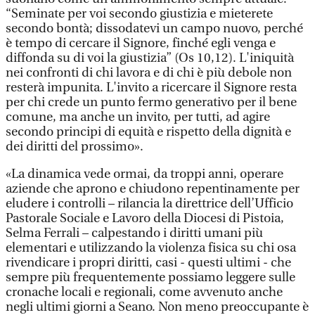
“Seminate per voi secondo giustizia e mieterete
secondo bontà; dissodatevi un campo nuovo, perché
è tempo di cercare il Signore, finché egli venga e
diffonda su di voi la giustizia” (Os 10,12). L'iniquità
nei confronti di chi lavora e di chi è più debole non
resterà impunita. L'invito a ricercare il Signore resta
per chi crede un punto fermo generativo per il bene
comune, ma anche un invito, per tutti, ad agire
secondo principi di equità e rispetto della dignità e
dei diritti del prossimo».
«La dinamica vede ormai, da troppi anni, operare
aziende che aprono e chiudono repentinamente per
eludere i controlli – rilancia la direttrice dell’Ufficio
Pastorale Sociale e Lavoro della Diocesi di Pistoia,
Selma Ferrali – calpestando i diritti umani più
elementari e utilizzando la violenza fisica su chi osa
rivendicare i propri diritti, casi - questi ultimi - che
sempre più frequentemente possiamo leggere sulle
cronache locali e regionali, come avvenuto anche
negli ultimi giorni a Seano. Non meno preoccupante è