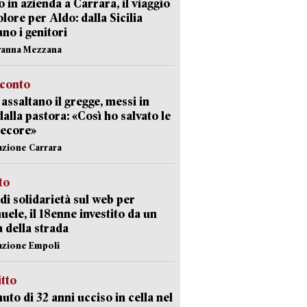
 in azienda a Carrara, il viaggio
olore per Aldo: dalla Sicilia
ano i genitori
vanna Mezzana
cconto
i assaltano il gregge, messi in
dalla pastora: «Così ho salvato le
pecore»
azione Carrara
sto
di solidarietà sul web per
ele, il 18enne investito da un
a della strada
azione Empoli
itto
uto di 32 anni ucciso in cella nel