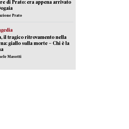
re di Prato: era appena arrivato
Dogaia
azione Prato
agedia
, il tragico ritrovamento nella
rna: giallo sulla morte – Chi è la
ma
hele Masotti