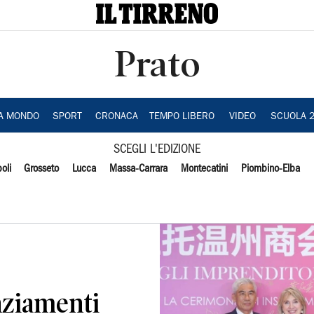
Prato
IA MONDO
SPORT
CRONACA
TEMPO LIBERO
VIDEO
SCUOLA 
SCEGLI L'EDIZIONE
oli
Grosseto
Lucca
Massa-Carrara
Montecatini
Piombino-Elba
nziamenti