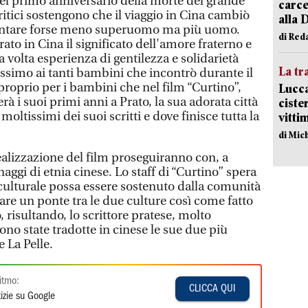
el primo anniversario della morte del grande
carce
critici sostengono che il viaggio in Cina cambiò
alla 
entare forse meno superuomo ma più uomo.
di Red
to in Cina il significato dell'amore fraterno e
a volta esperienza di gentilezza e solidarietà
La tr
ssimo ai tanti bambini che incontrò durante il
proprio per i bambini che nel film “Curtino”,
Lucca
à i suoi primi anni a Prato, la sua adorata città
ciste
moltissimi dei suoi scritti e dove finisce tutta la
vitti
di Mic
realizzazione del film proseguiranno con, a
naggi di etnia cinese. Lo staff di “Curtino” spera
culturale possa essere sostenuto dalla comunità
are un ponte tra le due culture così come fatto
risultando, lo scrittore pratese, molto
no state tradotte in cinese le sue due più
 La Pelle.
itmo:
CLICCA QUI
izie su Google