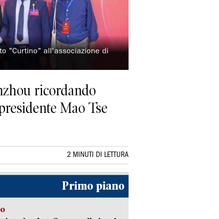
to "Curtino" all'associazione di
Wenzhou ricordando
l presidente Mao Tse
2 MINUTI DI LETTURA
Primo piano
to