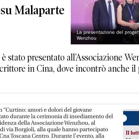
m su Malaparte
◗
La presentazione del proget
Wenzhou
o” è stato presentato all’Associazione 
scrittore in Cina, dove incontrò anche i
m “Curtino: amori e dolori del giovane
tato durante la cerimonia di insediamento del
sidenza della Associazione Wenzhou, al
 di via Borgioli, alla quale hanno partecipato
Il lut
 Cna Toscana Centro. Durante l'evento, alla