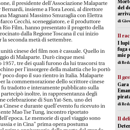
Morto
sone, il presidente dell'Associazione Malaparte
del d
Bernardi, insieme a Flora Leoni, al direttore
arriv
nna Magnani Massimo Smuraglia con Elettra
Marco Cecchi, sceneggiatore, e il produttore
di Gio
Rio Film, hanno presentato il progetto della
rocinato dalla Regione Toscana il cui inizio
Il ra
er la seconda metà di settembre.
I lup
fuga 
unità cinese del film non è casuale. Quello in
mie 
iaggio di Malaparte. Durò cinque mesi
di Red
 1957, tre dei quali furono da lui trascorsi tra
chino per l'insorgere della malattia che lo portò
7 poco dopo il suo rientro in Italia. Malaparte
Il ge
a per la commemorazione dello scrittore cinese
Gara 
 fu tradotto e interamente pubblicato sulla
Emanu
partecipò inoltre, in rappresentanza degli
pirat
lenne celebrazione di Sun Yat-Sen, uno dei
di Red
a Cinese e durante quell'evento fu ricevuto in
dente Mao Tse Tung, incontro riportato
ell'epoca. Le memorie di quel viaggio sono
Il del
n Russia e in Cina" prima opera postuma
Deten