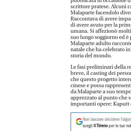
pubblicata in occasione d
scrittore pratese. Alcuni 
Malaparte facendolo div
Raccontava di avere impara
di avere avuto per la prim
umana. Si affezionò molti
suo lungo soggiorno ed è 
Malaparte adulto racconter
natale che ha celebrato in 
storia del mondo.
Le fasi preliminari della 
breve, il casting dei perso
che questo progetto inter
cinese e possa rappresent
da Malaparte a suo tempo, 
apprezzato al punto che so
importanti opere: Kaputt e
Non lasciare decidere l'algor
scegli
Il Tirreno
per le tue not