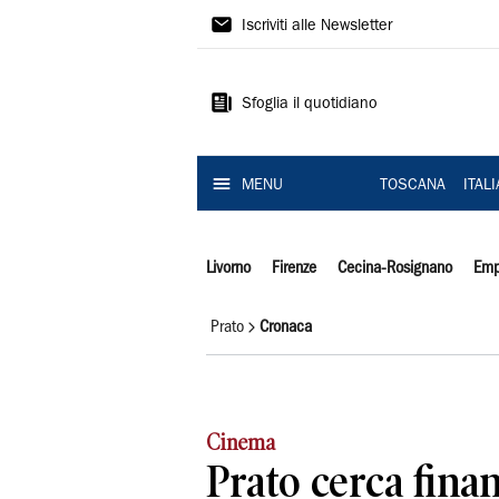
Il
Iscriviti alle Newsletter
Tirreno
Sfoglia il quotidiano
MENU
TOSCANA
ITAL
Livorno
Firenze
Cecina-Rosignano
Emp
Prato
Cronaca
Cinema
Prato cerca fina