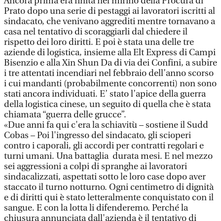
Ancora prima era finita nel mirino della Procura di
Prato dopo una serie di pestaggi ai lavoratori iscritti al
sindacato, che venivano aggrediti mentre tornavano a
casa nel tentativo di scoraggiarli dal chiedere il
rispetto dei loro diritti. E poi è stata una delle tre
aziende di logistica, insieme alla Elt Express di Campi
Bisenzio e alla Xin Shun Da di via dei Confini, a subire
i tre attentati incendiari nel febbraio dell’anno scorso
i cui mandanti (probabilmente concorrenti) non sono
stati ancora individuati. E’ stato l’apice della guerra
della logistica cinese, un seguito di quella che è stata
chiamata “guerra delle grucce”.
«Due anni fa qui c'era la schiavitù – sostiene il Sudd
Cobas – Poi l'ingresso del sindacato, gli scioperi
contro i caporali, gli accordi per contratti regolari e
turni umani. Una battaglia durata mesi. E nel mezzo
sei aggressioni a colpi di spranghe ai lavoratori
sindacalizzati, aspettati sotto le loro case dopo aver
staccato il turno notturno. Ogni centimetro di dignità
e di diritti qui è stato letteralmente conquistato con il
sangue. E con la lotta li difenderemo. Perché la
chiusura annunciata dall'azienda è il tentativo di