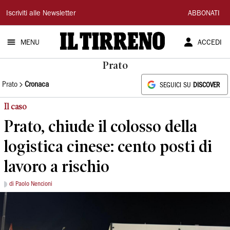
Il
Iscriviti alle Newsletter
ABBONATI
Tirreno
MENU
ACCEDI
Prato
Prato
Cronaca
SEGUICI SU
DISCOVER
Il caso
Prato, chiude il colosso della
logistica cinese: cento posti di
lavoro a rischio
di Paolo Nencioni