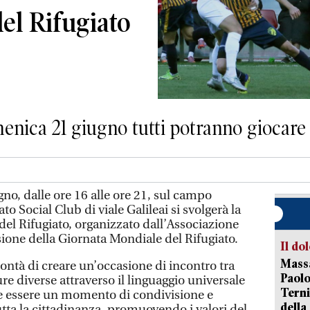
del Rifugiato
ica 21 giugno tutti potranno giocare a 
, dalle ore 16 alle ore 21, sul campo
o Social Club di viale Galileai si svolgerà la
del Rifugiato, organizzato dall’Associazione
ione della Giornata Mondiale del Rifugiato.
Il do
Massa
olontà di creare un’occasione di incontro tra
Paolo
e diverse attraverso il linguaggio universale
Terni
ole essere un momento di condivisione e
della
tta la cittadinanza, promuovendo i valori del