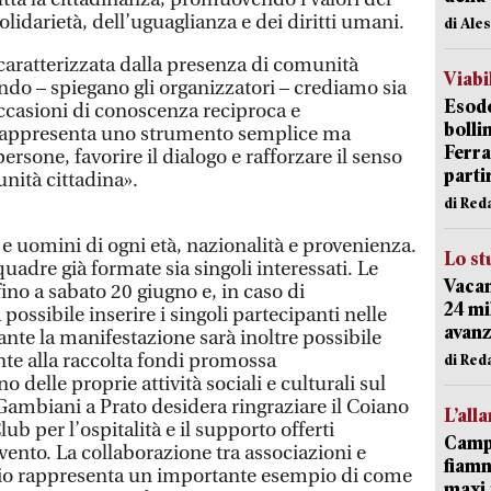
olidarietà, dell’uguaglianza e dei diritti umani.
di Ale
 caratterizzata dalla presenza di comunità
Viabi
ndo – spiegano gli organizzatori – crediamo sia
Esodo
ccasioni di conoscenza reciproca e
bolli
 rappresenta uno strumento semplice ma
Ferr
persone, favorire il dialogo e rafforzare il senso
parti
nità cittadina».
di Red
e uomini di ogni età, nazionalità e provenienza.
Lo st
uadre già formate sia singoli interessati. Le
Vacan
fino a sabato 20 giugno e, in caso di
24 mi
 possibile inserire i singoli partecipanti nelle
avanz
nte la manifestazione sarà inoltre possibile
te alla raccolta fondi promossa
di Red
o delle proprie attività sociali e culturali sul
 Gambiani a Prato desidera ringraziare il Coiano
L’all
ub per l’ospitalità e il supporto offerti
Campi
vento. La collaborazione tra associazioni e
fiamm
torio rappresenta un importante esempio di come
maxi 