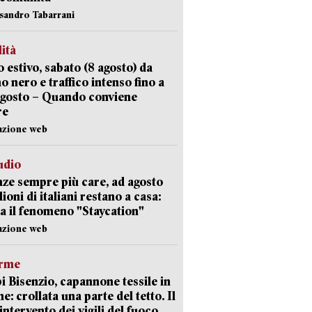
ssandro Tabarrani
lità
 estivo, sabato (8 agosto) da
no nero e traffico intenso fino a
agosto – Quando conviene
re
azione web
udio
ze sempre più care, ad agosto
lioni di italiani restano a casa:
a il fenomeno "Staycation"
azione web
arme
 Bisenzio, capannone tessile in
e: crollata una parte del tetto. Il
intervento dei vigili del fuoco