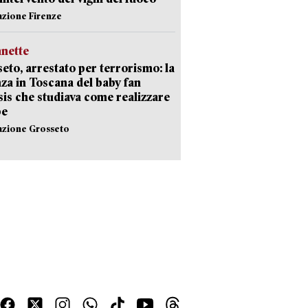
azione Firenze
nette
eto, arrestato per terrorismo: la
za in Toscana del baby fan
Isis che studiava come realizzare
be
azione Grosseto