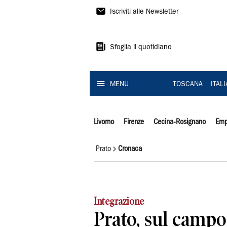
Il
Iscriviti alle Newsletter
Tirreno
Sfoglia il quotidiano
MENU
TOSCANA
ITAL
Livorno
Firenze
Cecina-Rosignano
Emp
Prato
Cronaca
Integrazione
Prato, sul campo