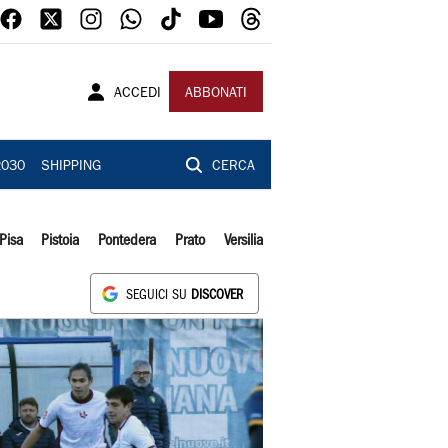
ACCEDI
ABBONATI
2030
SHIPPING
CERCA
Pisa
Pistoia
Pontedera
Prato
Versilia
SEGUICI SU
DISCOVER