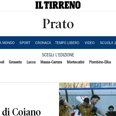
Prato
IA MONDO
SPORT
CRONACA
TEMPO LIBERO
VIDEO
SCUOLA 
SCEGLI L'EDIZIONE
oli
Grosseto
Lucca
Massa-Carrara
Montecatini
Piombino-Elba
 di Coiano