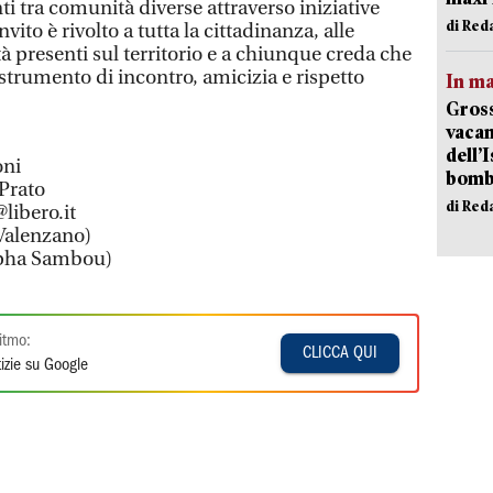
ti tra comunità diverse attraverso iniziative
di Red
vito è rivolto a tutta la cittadinanza, alle
à presenti sul territorio e a chiunque creda che
strumento di incontro, amicizia e rispetto
In ma
Gross
vacan
dell’
oni
bom
 Prato
di Red
libero.it
 Valenzano)
apha Sambou)
itmo:
CLICCA QUI
izie su Google