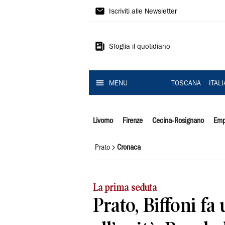
Il
Iscriviti alle Newsletter
Tirreno
Sfoglia il quotidiano
MENU
TOSCANA
ITAL
Livorno
Firenze
Cecina-Rosignano
Emp
Prato
Cronaca
La prima seduta
Prato, Biffoni fa