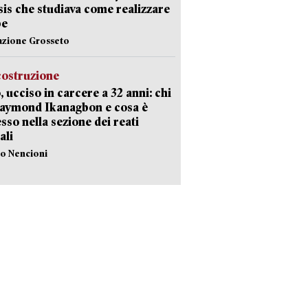
Isis che studiava come realizzare
be
azione Grosseto
costruzione
, ucciso in carcere a 32 anni: chi
Raymond Ikanagbon e cosa è
sso nella sezione dei reati
ali
lo Nencioni