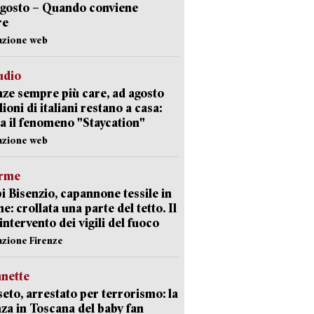
agosto – Quando conviene
re
azione web
udio
ze sempre più care, ad agosto
lioni di italiani restano a casa:
a il fenomeno "Staycation"
azione web
arme
 Bisenzio, capannone tessile in
e: crollata una parte del tetto. Il
intervento dei vigili del fuoco
azione Firenze
nette
eto, arrestato per terrorismo: la
za in Toscana del baby fan