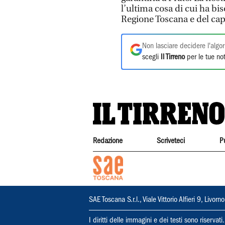
l’ultima cosa di cui ha bis
Regione Toscana e del ca
Non lasciare decidere l'algor
scegli
Il Tirreno
per le tue not
Redazione
Scriveteci
P
SAE Toscana S.r.l., Viale Vittorio Alfieri 9, Li
I diritti delle immagini e dei testi sono riserva