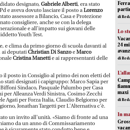
Ferr
ndidato designato,
Gabriele Alberti
, era stato
parti
 Pd e aveva dovuto lasciare il posto a
Lorenzo
entato assessore a Bilancio, Casa e Protezione
di Red
rnato consigliere, anche se con la delega
nerazionale e all’impatto sui giovani delle
Lo st
siddetto Youth Test.
Vacan
24 mi
 e clima da primo giorno di scuola davanti al
avanz
, ai deputati
Christian Di Sanzo
e
Marco
ionale
Cristina Manetti
e ai rappresentanti delle
di Red
L’all
o il posto in Consiglio al primo dei non eletti del
Campi
no stati designati i capigruppo: Marco Sapia per
fiamm
 Biffoni Sindaco, Pasquale Palumbo per Casa
maxi 
i per Alleanza Verdi Sinistra, Cosimo Zecchi
iele Agati per Forza Italia, Claudio Belgiorno per
di Red
giorno, Jonathan Targetti per L'Alternativa c'è.
In ma
vato un invito all’unità. «Siamo di fronte ad una
Gross
Veniamo da un anno di Commissariamento
vacan
che è sicuramente stato condotto bene e