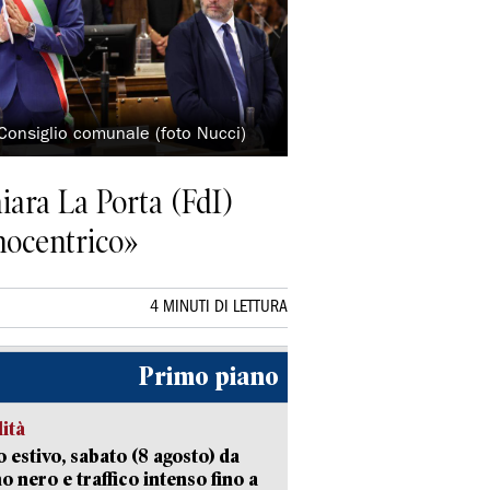
 Consiglio comunale (foto Nucci)
iara La Porta (FdI)
inocentrico»
4 MINUTI DI LETTURA
Primo piano
lità
 estivo, sabato (8 agosto) da
no nero e traffico intenso fino a