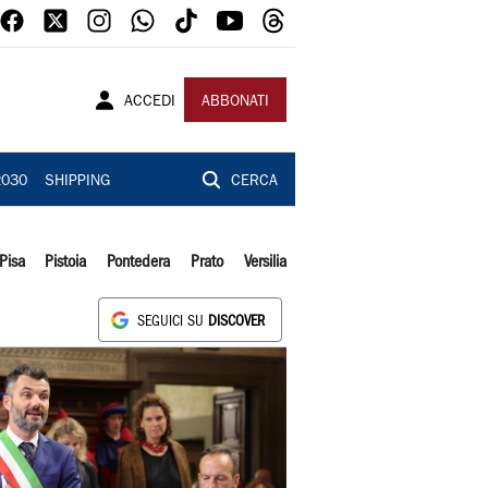
ACCEDI
ABBONATI
2030
SHIPPING
CERCA
Pisa
Pistoia
Pontedera
Prato
Versilia
SEGUICI SU
DISCOVER