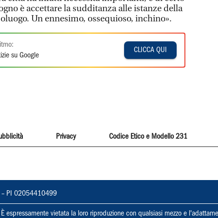
ogno è accettare la sudditanza alle istanze della
poluogo. Un ennesimo, ossequioso, inchino».
itmo:
CLICCA QUI
izie su Google
ubblicità
Privacy
Codice Etico e Modello 231
vorno – PI 02054410499
ti. È espressamente vietata la loro riproduzione con qualsiasi mezzo e l'adattame