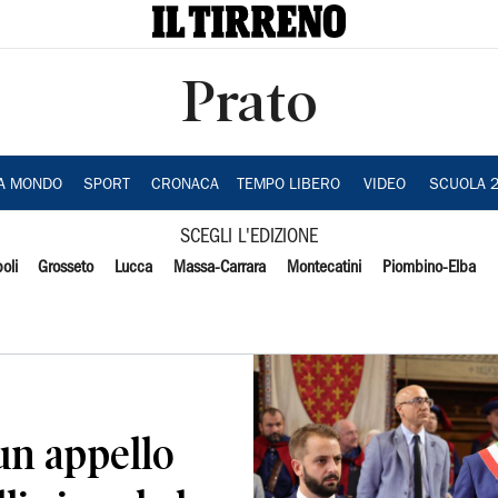
Prato
IA MONDO
SPORT
CRONACA
TEMPO LIBERO
VIDEO
SCUOLA 
SCEGLI L'EDIZIONE
oli
Grosseto
Lucca
Massa-Carrara
Montecatini
Piombino-Elba
 un appello