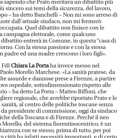
da sapendo che Prato meritava un dibattito più
ù sincero sui temi della sicurezza, del lavoro,
luppo – ha detto Banchelli – Non mi sono arreso di
 vuote dall'attuale sindaco, non mi fermerò
occupata. Quel dibattito non finisce con le
 la campagna elettorale, come qualcuno
 dibattito entrerà in Comune, in questa “casa di
iorno. Con la stessa passione e con la stessa
 padre ed una madre crescono i loro figli».
i FdI
Chiara La Porta
ha invece messo nel
 Paolo Morello Marchese. «La sanità pratese, da
elte assurde e dannose prese a Firenze, a partire
uovo ospedale, sottodimensionato rispetto alle
orio – ha detto La Porta – Matteo Biffoni, che
iere regionale, che avrebbe riportato Prato e le
sanità, al centro delle politiche toscane senza
e da presidente di commissione, oggi da sindaco
tiche della Toscana e di Firenze. Perché il neo
o Morello, del sistema fiorentinocentrico, è un
iarezza con se stesso, prima di tutto, per poi
ra città ha infatti necessità importanti, e di certo