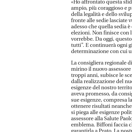
«Ho affrontato questa sfi
ampio, più coraggioso e pi
della legalità e dello svi
fronte alle sedie lasciate
adesso che quella sedia è 
elezioni. Non finisce con
vorrebbe. Da oggi, questo
tutti”. E continuerà ogni g
determinazione con cui un
La consigliera regionale d
mirino il nuovo assessore
troppi anni, subisce le sc
dalla realizzazione del n
esigenze del nostro territ
aveva promesso, da consigl
sue esigenze, compresa la 
ottenere risultati neanch
si piega alle esigenze poli
assessore alla Salute Paol
emblema. Biffoni faccia ch
garantirla a Prato. La nost