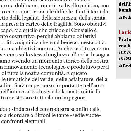
dell’
 ma ora dobbiamo ripartire a livello politico, con
bom
to economico e sociale difficile. Tanti i temi da
tto della legalità, della sicurezza, della sanità,
di Red
la presa in carico delle fragilità. Sono obiettivi
 capo. Ma quello che chiedo al Consiglio è
La ri
nto costruttivo, perché abbiamo obiettivi
Prato
olitica significa che vuol bene a questa città.
era 
se, ma obiettivi comuni. Anche se ci troveremo
succe
roveremo sulla stessa lunghezza d'onda, bisogna
sessu
tiamo vivendo un momento storico della nostra
di Pao
 un rinnovamento tecnologico e produttivo per il
e di tutta la nostra comunità. A questo
e tematiche del verde, delle asfaltature, della
ittadini. Sarà un percorso importante nell'arco
ll'interesse esclusivo della nostra città. Io
tto me stesso e tutto il mio impegno».
dato sindaco del centrodestra sconfitto alle
o a ricordare a Biffoni le tante «sedie vuote»
confronti elettorali.