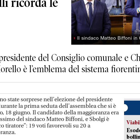
li ricorda le
◗
Il sindaco Matteo Biffoni in
presidente del Consiglio comunale e Ch
Morello è l’emblema del sistema fiorent
no state sorprese nell’elezione del presidente
urante la prima seduta dell’assemblea che si è
, 18 giugno. Il candidato della maggioranza era
issimo del sindaco Matteo Biffoni, e Sbolgi è
Viabi
 tiratore”: 19 voti favorevoli su 20 a
Esodo
oranza.
bolli