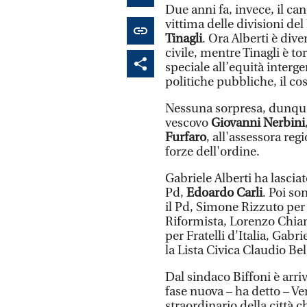
Due anni fa, invece, il ca
vittima delle divisioni del
Tinagli
. Ora Alberti è div
civile, mentre Tinagli è to
speciale all’equità interge
politiche pubbliche, il co
Nessuna sorpresa, dunque,
vescovo
Giovanni Nerbini
Furfaro
, all'assessora reg
forze dell'ordine.
Gabriele Alberti ha lasciat
Pd,
Edoardo Carli
. Poi so
il Pd, Simone Rizzuto per
Riformista, Lorenzo Chian
per Fratelli d'Italia, Gabr
la Lista Civica Claudio Bel
Dal sindaco Biffoni è arri
fase nuova – ha detto – 
straordinario della città 