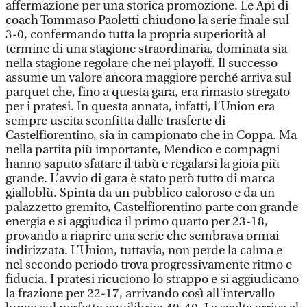
affermazione per una storica promozione. Le Api di
coach Tommaso Paoletti chiudono la serie finale sul
3-0, confermando tutta la propria superiorità al
termine di una stagione straordinaria, dominata sia
nella stagione regolare che nei playoff. Il successo
assume un valore ancora maggiore perché arriva sul
parquet che, fino a questa gara, era rimasto stregato
per i pratesi. In questa annata, infatti, l’Union era
sempre uscita sconfitta dalle trasferte di
Castelfiorentino, sia in campionato che in Coppa. Ma
nella partita più importante, Mendico e compagni
hanno saputo sfatare il tabù e regalarsi la gioia più
grande. L’avvio di gara è stato però tutto di marca
gialloblù. Spinta da un pubblico caloroso e da un
palazzetto gremito, Castelfiorentino parte con grande
energia e si aggiudica il primo quarto per 23-18,
provando a riaprire una serie che sembrava ormai
indirizzata. L’Union, tuttavia, non perde la calma e
nel secondo periodo trova progressivamente ritmo e
fiducia. I pratesi ricuciono lo strappo e si aggiudicano
la frazione per 22-17, arrivando così all’intervallo