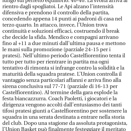
lungo sul perfetto equilibrio: 40-40. La svolta arriva al
rientro dagli spogliatoi. Le Api alzano l’intensità
difensiva e prendono il controllo della partita,
concedendo appena 14 punti ai padroni di casa nel
terzo quarto. In attacco, invece, l’Union trova
continuità e soluzioni efficaci, costruendo il break
che decide la sfida. Mendico e compagni arrivano
fino al +11 a due minuti dall’ultima pausa e mettono
le mani sulla promozione (parziale 24-15 per i
pratesi). Nell’ultimo periodo Castelfiorentino tenta il
tutto per tutto per rientrare in partita ma ogni
tentativo di rimonta si infrange contro la solidità e la
maturità della squadra pratese. L’Union controlla il
vantaggio senza particolari affanni e arriva fino alla
sirena conclusiva sul 77-71 (parziale di 16-13 per
Castelfiorentino). Al termine della gara esplode la
festa biancazzurra. Coach Paoletti, i giocatori e la
dirigenza vengono accolti dall’entusiasmo dei tanti
tifosi pratesi giunti a Castelfiorentino per sostenere la
squadra in una serata destinata a entrare nella storia
del club. Dopo una stagione da assoluta protagonista,
l’Union Basket può finalmente festeggiare il meritato