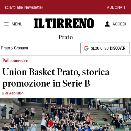
Il
Iscriviti alle Newsletter
ABBONATI
Tirreno
MENU
ACCEDI
Prato
Prato
Cronaca
SEGUICI SU
DISCOVER
Pallacanestro
Union Basket Prato, storica
promozione in Serie B
di Vezio Trifoni