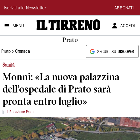
Il
Iscriviti alle Newsletter
ABBONATI
Tirreno
MENU
ACCEDI
Prato
Prato
Cronaca
SEGUICI SU
DISCOVER
Sanità
Monni: «La nuova palazzina
dell’ospedale di Prato sarà
pronta entro luglio»
di Redazione Prato