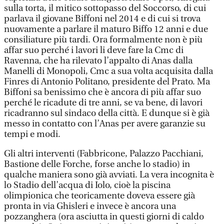
sulla torta, il mitico sottopasso del Soccorso, di cui
parlava il giovane Biffoni nel 2014 e di cui si trova
nuovamente a parlare il maturo Biffo 12 anni e due
consiliature più tardi. Ora formalmente non è più
affar suo perché i lavori li deve fare la Cmc di
Ravenna, che ha rilevato l’appalto di Anas dalla
Manelli di Monopoli, Cmc a sua volta acquisita dalla
Finres di Antonio Politano, presidente del Prato. Ma
Biffoni sa benissimo che è ancora di più affar suo
perché le ricadute di tre anni, se va bene, di lavori
ricadranno sul sindaco della città. E dunque si è già
messo in contatto con l’Anas per avere garanzie su
tempi e modi.
Gli altri interventi (Fabbricone, Palazzo Pacchiani,
Bastione delle Forche, forse anche lo stadio) in
qualche maniera sono già avviati. La vera incognita è
lo Stadio dell’acqua di Iolo, cioè la piscina
olimpionica che teoricamente doveva essere già
pronta in via Ghisleri e invece è ancora una
pozzanghera (ora asciutta in questi giorni di caldo