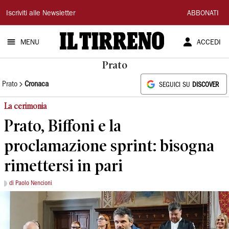
Il
Iscriviti alle Newsletter
ABBONATI
Tirreno
MENU
ACCEDI
Prato
Prato
Cronaca
SEGUICI SU
DISCOVER
La cerimonia
Prato, Biffoni e la
proclamazione sprint: bisogna
rimettersi in pari
di Paolo Nencioni