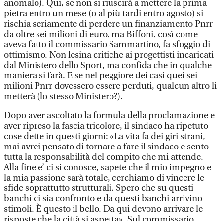
anomalo). Qui, se non si riuscirà a mettere la prima
pietra entro un mese (o al più tardi entro agosto) si
rischia seriamente di perdere un finanziamento Pnrr
da oltre sei milioni di euro, ma Biffoni, così come
aveva fatto il commissario Sammartino, fa sfoggio di
ottimismo. Non lesina critiche ai progettisti incaricati
dal Ministero dello Sport, ma confida che in qualche
maniera si farà. E se nel peggiore dei casi quei sei
milioni Pnrr dovessero essere perduti, qualcun altro li
metterà (lo stesso Ministero?).
Dopo aver ascoltato la formula della proclamazione e
aver ripreso la fascia tricolore, il sindaco ha ripetuto
cose dette in questi giorni: «La vita fa dei giri strani,
mai avrei pensato di tornare a fare il sindaco e sento
tutta la responsabilità del compito che mi attende.
Alla fine e’ ci si conosce, sapete che il mio impegno e
la mia passione sarà totale, cerchiamo di vincere le
sfide soprattutto strutturali. Spero che su questi
banchi ci sia confronto e da questi banchi arrivino
stimoli. È questo il bello. Da qui devono arrivare le
risposte che la città si aspetta». Sul commissario