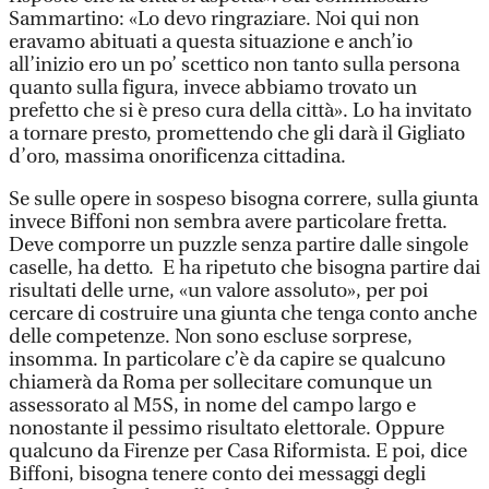
Sammartino: «Lo devo ringraziare. Noi qui non
eravamo abituati a questa situazione e anch’io
all’inizio ero un po’ scettico non tanto sulla persona
quanto sulla figura, invece abbiamo trovato un
prefetto che si è preso cura della città». Lo ha invitato
a tornare presto, promettendo che gli darà il Gigliato
d’oro, massima onorificenza cittadina.
Se sulle opere in sospeso bisogna correre, sulla giunta
invece Biffoni non sembra avere particolare fretta.
Deve comporre un puzzle senza partire dalle singole
caselle, ha detto. E ha ripetuto che bisogna partire dai
risultati delle urne, «un valore assoluto», per poi
cercare di costruire una giunta che tenga conto anche
delle competenze. Non sono escluse sorprese,
insomma. In particolare c’è da capire se qualcuno
chiamerà da Roma per sollecitare comunque un
assessorato al M5S, in nome del campo largo e
nonostante il pessimo risultato elettorale. Oppure
qualcuno da Firenze per Casa Riformista. E poi, dice
Biffoni, bisogna tenere conto dei messaggi degli