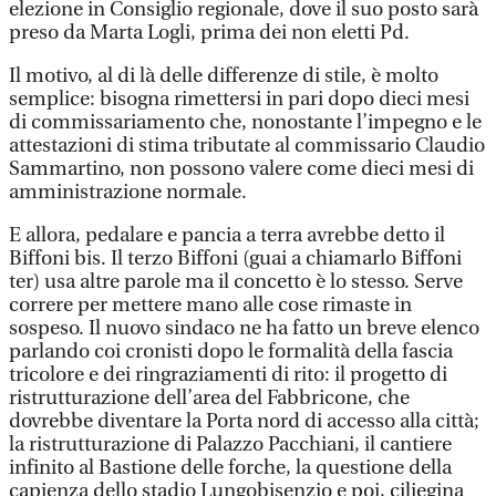
elezione in Consiglio regionale, dove il suo posto sarà
preso da Marta Logli, prima dei non eletti Pd.
Il motivo, al di là delle differenze di stile, è molto
semplice: bisogna rimettersi in pari dopo dieci mesi
di commissariamento che, nonostante l’impegno e le
attestazioni di stima tributate al commissario Claudio
Sammartino, non possono valere come dieci mesi di
amministrazione normale.
E allora, pedalare e pancia a terra avrebbe detto il
Biffoni bis. Il terzo Biffoni (guai a chiamarlo Biffoni
ter) usa altre parole ma il concetto è lo stesso. Serve
correre per mettere mano alle cose rimaste in
sospeso. Il nuovo sindaco ne ha fatto un breve elenco
parlando coi cronisti dopo le formalità della fascia
tricolore e dei ringraziamenti di rito: il progetto di
ristrutturazione dell’area del Fabbricone, che
dovrebbe diventare la Porta nord di accesso alla città;
la ristrutturazione di Palazzo Pacchiani, il cantiere
infinito al Bastione delle forche, la questione della
capienza dello stadio Lungobisenzio e poi, ciliegina